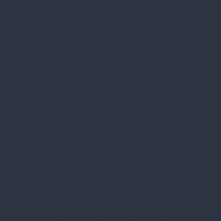
Kapcsolat
Blog
Karrier
Gyakran Ismételt Kérdések
Szolgáltatásaink
Professzionális tanácsadás
Egyedi reklámajándékok
Lapozható katalógusaink
Információk
Adatvédelmi nyilatkozat
Vásárlási és szállítási feltételek
Jogi közlemény és igénybevételi feltételek
Etikai és társadalmi felelősségvállalás