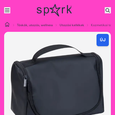
Táskák, utazás, wellness
Utazási kellékek
Kozmetikai tás
ÚJ