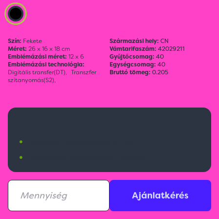
Szín:
Fekete
Származási hely:
CN
Méret:
26 x 16 x 18 cm
Vámtarifaszám:
42029211
Emblémázási méret:
12 x 6
Gyűjtőcsomag:
40
Emblémázási technológia:
Egységcsomag:
40
Digitális transfer(DT),
Transzfer
Bruttó tömeg:
0.205
szitanyomás(S2),
3 300 Ft
•
Budapesti raktárkészlet:
127 db
•
Nemzetközi raktárkészlet:
2568 db
Ajánlatkérés