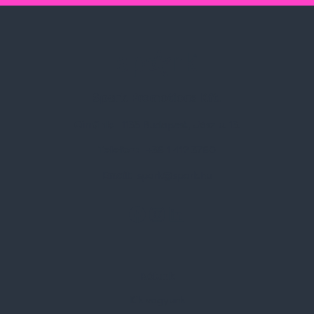
Spark Promotions Kft.
Címünk:
1135 Budapest, Jász u. 13.
Telefon:
+36 1 412 3760
Email:
spark@spark.hu
Rólunk
Kik vagyunk