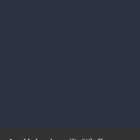
Gyakran Ismételt Kérdések
Szolgáltatásaink
Professzionális tanácsadás
Egyedi reklámajándékok
Lapozható katalógusaink
Információk
Adatvédelmi nyilatkozat
Vásárlási és szállítási feltételek
Jogi közlemény és igénybevételi feltételek
Etikai és társadalmi felelősségvállalás
Feliratkozás hírlevélre