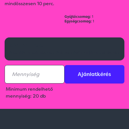
mindösszesen 10 perc.
Gyűjtőcsomag:
1
Egységcsomag:
1
Kérj ajánlatot!
Aktuális raktárkészletről érdeklődj az ajánlatkérésnél!
Ajánlatkérés
Minimum rendelhető
mennyiség: 20 db