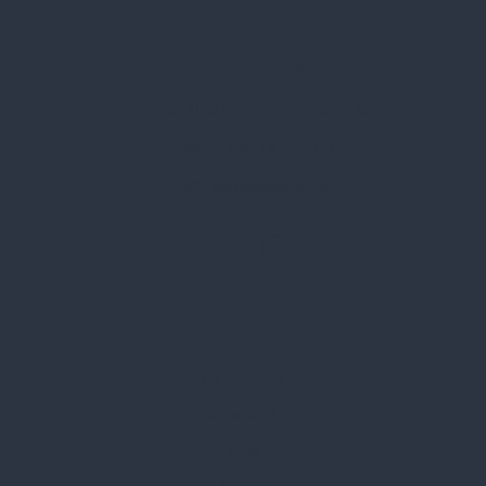
Spark Promotions Kft.
Címünk:
1135 Budapest, Jász u. 13.
Telefon:
+36 1 412 3760
Email:
spark@spark.hu
Rólunk
Kik vagyunk
Kapcsolat
Blog
Karrier