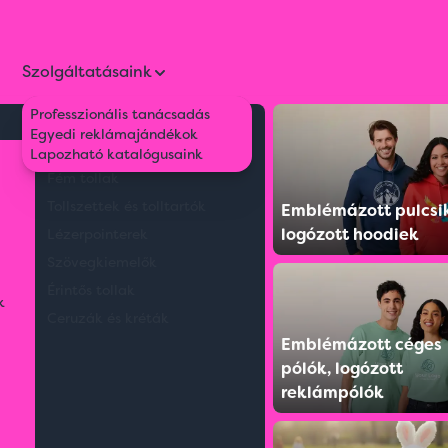
Szolgáltatásaink
Professzionális tanácsadás
Környezetbarát tollak
Egyedi reklámajándékok
cstartó
Műanyag tollak
Lapozható katalógusaink
Fém tollak
Tollszettek és tolltartók
Emblémázott pulcsi
logózott hoodiek
Lézerpointerek
Szövegkiemelők
Érintős tollak
k
Ceruzák és kréták
Emblémázott céges
pólók, logózott
reklámpólók