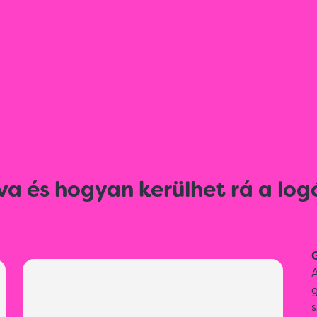
va és hogyan kerülhet rá a log
G
A