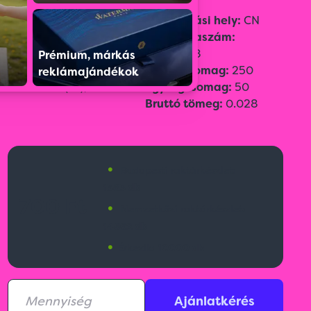
Szín:
Szürke
Származási hely:
CN
Méret:
7,7 × 2,3 × 0,3 cm
Vámtarifaszám:
Emblémázási
73269098
Prémium, márkás
technológia:
Gyűjtőcsomag:
250
reklámajándékok
Gravírozás(G1),
Egységcsomag:
50
Bruttó tömeg:
0.028
•
Budapesti raktárkészlet:
1383 db
700 Ft
•
Nemzetközi raktárkészlet:
14862 db
•
Érkezik:
10000 db
Ajánlatkérés