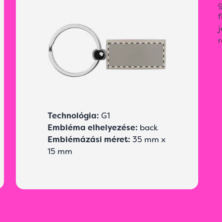
g
j
r
Technológia:
G1
Embléma elhelyezése:
back
Emblémázási méret:
35 mm x
15 mm