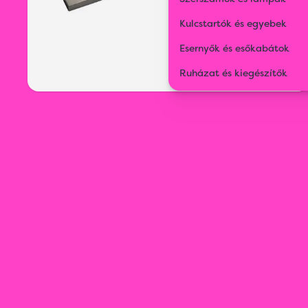
Kulcstartók és egyebek
Esernyők és esőkabátok
Ruházat és kiegészítők