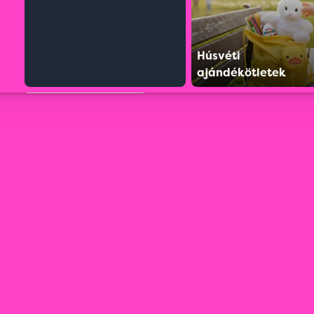
Húsvéti
ajándékötletek