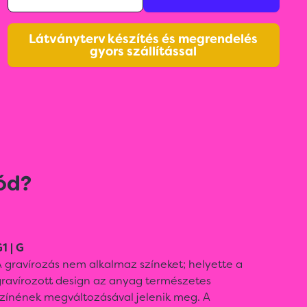
Látványterv készítés és megrendelés
gyors szállítással
ód?
1 | G
 gravírozás nem alkalmaz színeket; helyette a
gravírozott design az anyag természetes
színének megváltozásával jelenik meg. A