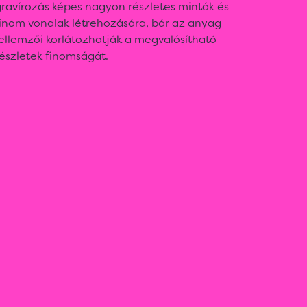
ravírozás képes nagyon részletes minták és
finom vonalak létrehozására, bár az anyag
ellemzői korlátozhatják a megvalósítható
észletek finomságát.