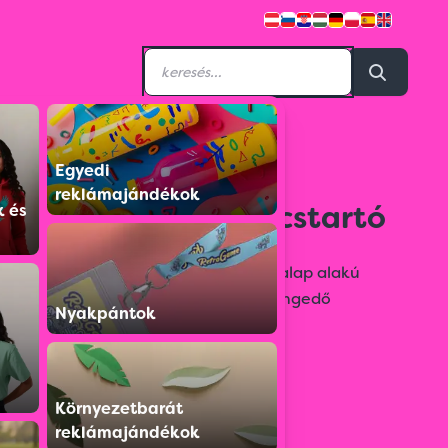
Egyedi
9227307
reklámajándékok
Klasszikus fém kulcstartó
k és
Klasszikus formájú, fém, matt, téglalap alakú
kulcstartó, az emblémának teret engedő
Nyakpántok
egybefüggő felülettel.
Színválaszték:
Környezetbarát
reklámajándékok