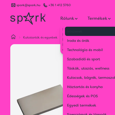
spark@spark.hu
+36 1 412 3760
Rólunk
Termékek
Kik vagyunk
Írószerek
Kapcsolat
Kulcstartók és egyebek
Kulcstartók
Klasszikus fém kul
Blog
Iroda és órák
Karrier
Gyakran Ismételt Kérdések
Technológia és mobil
Szabadidő és sport
Táskák, utazás, wellness
Kulacsok, bögrék, termoszo
Háztartás és konyha
Édességek és POS
Egyedi termékek
Szerszámok és lámpák