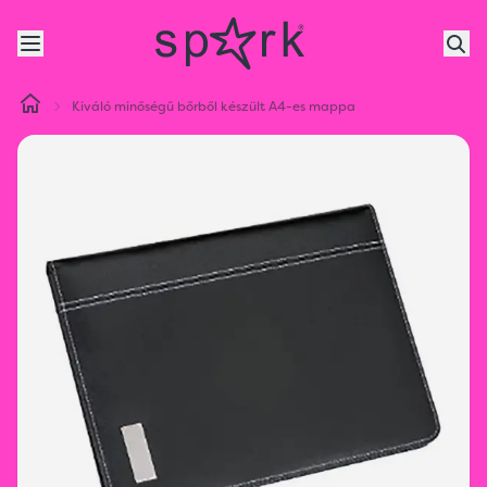
Kiváló minőségű bőrből készült A4-es mappa