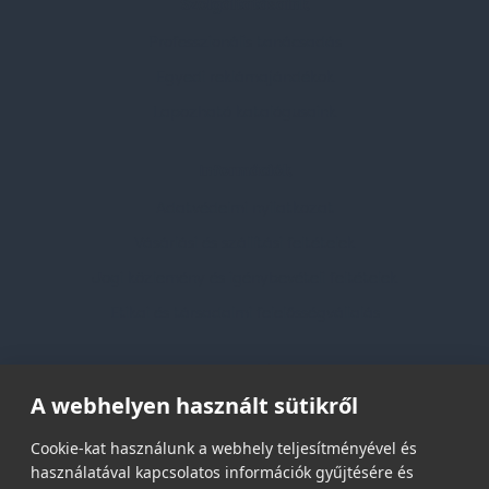
Szolgáltatásaink
Professzionális tanácsadás
Egyedi reklámajándékok
Lapozható katalógusaink
Információk
Adatvédelmi nyilatkozat
Vásárlási és szállítási feltételek
Jogi közlemény és igénybevételi feltételek
Etikai és társadalmi felelősségvállalás
Feliratkozás hírlevélre
A webhelyen használt sütikről
Email címed:
Cookie-kat használunk a webhely teljesítményével és
használatával kapcsolatos információk gyűjtésére és