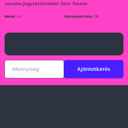
vonalas jegyzettömbbel. Szín: fekete
Méret:
A4
Származási hely:
CN
Kérj ajánlatot!
Aktuális raktárkészletről érdeklődj az ajánlatkérésnél!
Ajánlatkérés
Spark Promotions Kft.