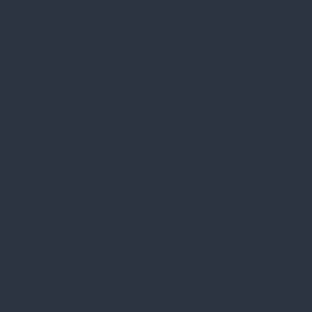
Címünk:
1135 Budapest, Jász u. 13.
Telefon:
+36 1 412 3760
Email:
spark@spark.hu
Rólunk
Kik vagyunk
Kapcsolat
Blog
Karrier
Gyakran Ismételt Kérdések