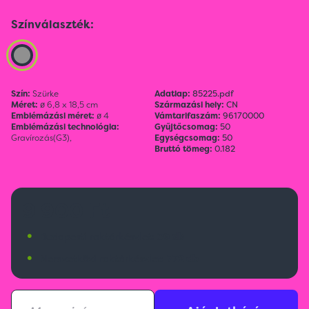
Színválaszték:
Szín:
Szürke
Adatlap:
85225.pdf
Méret:
ø 6,8 x 18,5 cm
Származási hely:
CN
Emblémázási méret:
ø 4
Vámtarifaszám:
96170000
Emblémázási technológia:
Gyűjtőcsomag:
50
Gravírozás(G3),
Egységcsomag:
50
Bruttó tömeg:
0.182
9 900 Ft
•
Budapesti raktárkészlet:
39 db
•
Nemzetközi raktárkészlet:
772 db