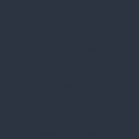
Kik vagyunk
Kapcsolat
Blog
Karrier
Gyakran Ismételt Kérdések
Szolgáltatásaink
Professzionális tanácsadás
Egyedi reklámajándékok
Lapozható katalógusaink
Információk
Adatvédelmi nyilatkozat
Vásárlási és szállítási feltételek