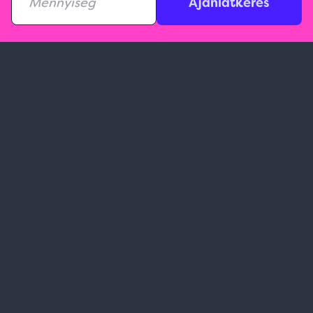
Ajánlatkérés
Spark Promotions Kft.
Címünk:
1135 Budapest, Jász u. 13.
Telefon:
+36 1 412 3760
Email:
spark@spark.hu
Rólunk