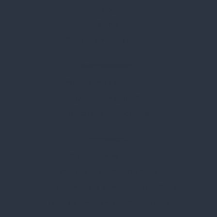
Blog
Karrier
Gyakran Ismételt Kérdések
Szolgáltatásaink
Professzionális tanácsadás
Egyedi reklámajándékok
Lapozható katalógusaink
Információk
Adatvédelmi nyilatkozat
Vásárlási és szállítási feltételek
Jogi közlemény és igénybevételi feltételek
Etikai és társadalmi felelősségvállalás