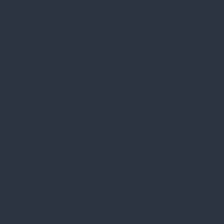
Spark Promotions Kft.
Címünk:
1135 Budapest, Jász u. 13.
Telefon:
+36 1 412 3760
Email:
spark@spark.hu
Rólunk
Kik vagyunk
Kapcsolat