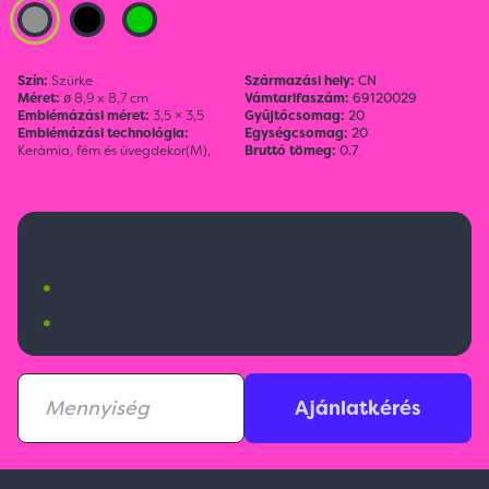
Szín:
Szürke
Származási hely:
CN
Méret:
ø 8,9 x 8,7 cm
Vámtarifaszám:
69120029
Emblémázási méret:
3,5 × 3,5
Gyűjtőcsomag:
20
Emblémázási technológia:
Egységcsomag:
20
Kerámia, fém és üvegdekor(M),
Bruttó tömeg:
0.7
1 460 Ft
•
Budapesti raktárkészlet:
890 db
•
Nemzetközi raktárkészlet:
3891 db
Ajánlatkérés