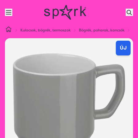
Kulacsok, bögrék, termoszok
Bögrék, poharak, kancsók
Ki
ÚJ