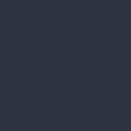
Kapcsolat
Blog
Karrier
Gyakran Ismételt Kérdések
Szolgáltatásaink
Professzionális tanácsadás
Egyedi reklámajándékok
Lapozható katalógusaink
Információk
Adatvédelmi nyilatkozat
Vásárlási és szállítási feltételek
Jogi közlemény és igénybevételi feltételek