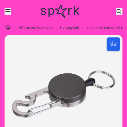
Háztartás és konyha
Üvegnyitók
Kihúzható kulcstartó kar
ÚJ