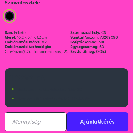
Színválaszték:
Szín:
Fekete
Származási hely:
CN
Méret:
10,2 x 3,4 x 1,2 cm
Vámtarifaszám:
73269098
Emblémázási méret:
ø 2
Gyűjtőcsomag:
300
Emblémázási technológia:
Egységcsomag:
50
Gravírozás(G2),
Tamponnyomás(T2),
Bruttó tömeg:
0.053
1 200 Ft
•
Budapesti raktárkészlet:
955 db
•
Nemzetközi raktárkészlet:
11346 db
Ajánlatkérés