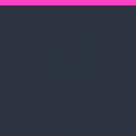
Spark Promotions Kft.
Címünk:
1135 Budapest, Jász u. 13.
Telefon:
+36 1 412 3760
Email:
spark@spark.hu
Rólunk
Kik vagyunk