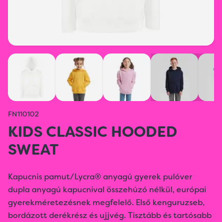
FN110102
KIDS CLASSIC HOODED
SWEAT
Kapucnis pamut/Lycra® anyagú gyerek pulóver
dupla anyagú kapucnival összehúzó nélkül, európai
gyerekméretezésnek megfelelő. Első kenguruzseb,
bordázott derékrész és ujjvég. Tisztább és tartósabb