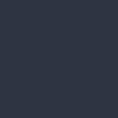
Blog
Karrier
Gyakran Ismételt Kérdések
Szolgáltatásaink
Professzionális tanácsadás
Egyedi reklámajándékok
Lapozható katalógusaink
Információk
Adatvédelmi nyilatkozat
Vásárlási és szállítási feltételek
Jogi közlemény és igénybevételi feltételek
Etikai és társadalmi felelősségvállalás