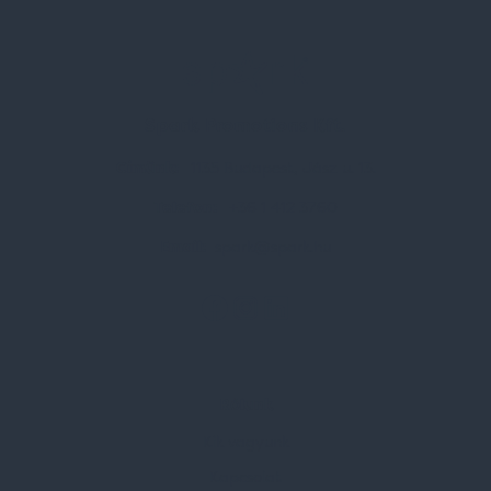
Spark Promotions Kft.
Címünk:
1135 Budapest, Jász u. 13.
Telefon:
+36 1 412 3760
Email:
spark@spark.hu
Rólunk
Kik vagyunk
Kapcsolat