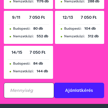
•
•
Nemzetközi:
1176 db
Nemzetközi:
288 db
9/11
7 050 Ft
12/13
7 050 Ft
•
•
Budapesti:
80 db
Budapesti:
104 db
•
•
Nemzetközi:
552 db
Nemzetközi:
312 db
14/15
7 050 Ft
•
Budapesti:
84 db
•
Nemzetközi:
144 db
Ajánlatkérés