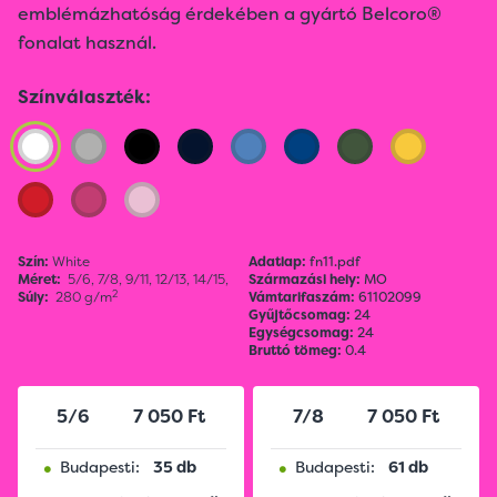
emblémázhatóság érdekében a gyártó Belcoro®
fonalat használ.
Színválaszték:
Szín:
White
Adatlap:
fn11.pdf
Méret:
5/6,
7/8,
9/11,
12/13,
14/15,
Származási hely:
MO
2
Súly:
280 g/m
Vámtarifaszám:
61102099
Gyűjtőcsomag:
24
Egységcsomag:
24
Bruttó tömeg:
0.4
5/6
7 050 Ft
7/8
7 050 Ft
•
•
Budapesti:
35 db
Budapesti:
61 db