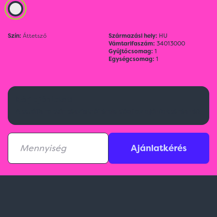
Szín:
Áttetsző
Származási hely:
HU
Vámtarifaszám:
34013000
Gyűjtőcsomag:
1
Egységcsomag:
1
Kérj ajánlatot!
Aktuális raktárkészletről érdeklődj az ajánlatkérésnél!
Ajánlatkérés