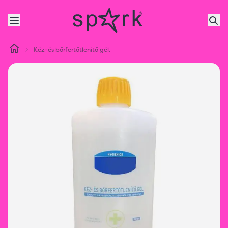
Kéz-és bőrfertőtlenítő gél.