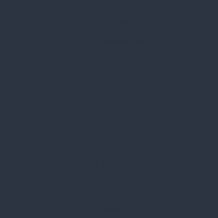
Spark Promotions Kft.
Címünk:
1135 Budapest, Jász u. 13.
Telefon:
+36 1 412 3760
Email:
spark@spark.hu
Rólunk
Kik vagyunk
Kapcsolat
Blog
Karrier