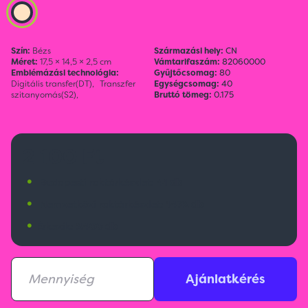
Szín:
Bézs
Származási hely:
CN
Méret:
17,5 × 14,5 × 2,5 cm
Vámtarifaszám:
82060000
Emblémázási technológia:
Gyűjtőcsomag:
80
Digitális transfer(DT),
Transzfer
Egységcsomag:
40
szitanyomás(S2),
Bruttó tömeg:
0.175
2 100 Ft
•
Budapesti raktárkészlet:
41 db
•
Nemzetközi raktárkészlet:
1472 db
•
Érkezik:
2400 db
Ajánlatkérés