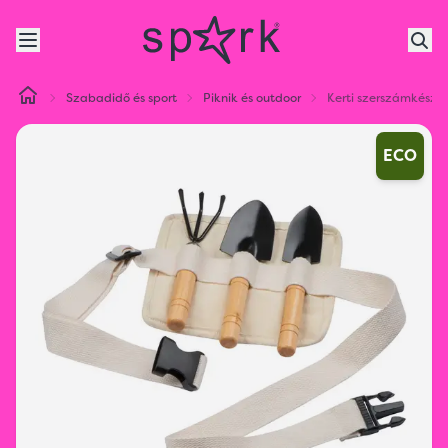
Szabadidő és sport
Piknik és outdoor
Kerti szerszámkészle
ECO