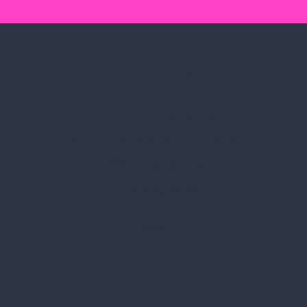
Spark Promotions Kft.
Címünk:
1135 Budapest, Jász u. 13.
Telefon:
+36 1 412 3760
Email:
spark@spark.hu
Rólunk