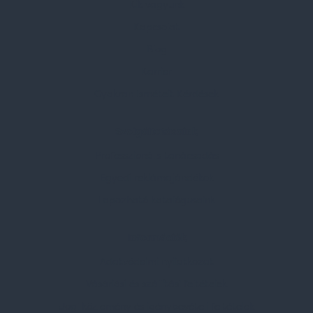
Kik vagyunk
Kapcsolat
Blog
Karrier
Gyakran Ismételt Kérdések
Szolgáltatásaink
Professzionális tanácsadás
Egyedi reklámajándékok
Lapozható katalógusaink
Információk
Adatvédelmi nyilatkozat
Vásárlási és szállítási feltételek
Jogi közlemény és igénybevételi feltételek