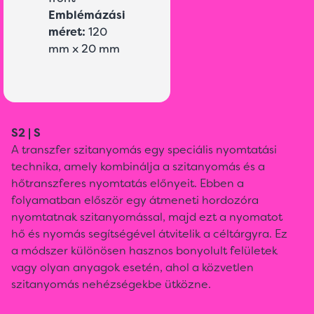
Emblémázási
méret:
120
mm x 20 mm
S2 | S
A transzfer szitanyomás egy speciális nyomtatási
technika, amely kombinálja a szitanyomás és a
hőtranszferes nyomtatás előnyeit. Ebben a
folyamatban először egy átmeneti hordozóra
nyomtatnak szitanyomással, majd ezt a nyomatot
hő és nyomás segítségével átvitelik a céltárgyra. Ez
a módszer különösen hasznos bonyolult felületek
vagy olyan anyagok esetén, ahol a közvetlen
szitanyomás nehézségekbe ütközne.