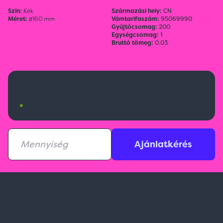
Szín:
Kék
Származási hely:
CN
Méret:
ø160 mm
Vámtarifaszám:
95069990
Gyűjtőcsomag:
200
Egységcsomag:
1
Bruttó tömeg:
0.03
392 Ft
•
Budapesti raktárkészlet:
7048 db
Ajánlatkérés