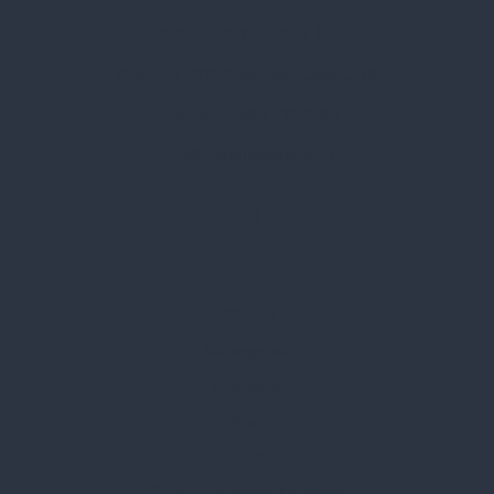
Spark Promotions Kft.
Címünk:
1135 Budapest, Jász u. 13.
Telefon:
+36 1 412 3760
Email:
spark@spark.hu
Rólunk
Kik vagyunk
Kapcsolat
Blog
Karrier
Gyakran Ismételt Kérdések