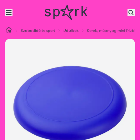
Szabadidő és sport
Játékok
Kerek, műanyag mini frizbi.