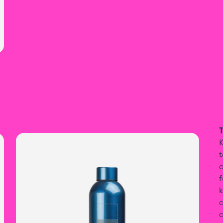
T
t
f
k
a
a