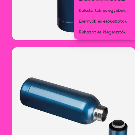
Kulcstartók és egyebek
Esernyők és esőkabátok
Ruházat és kiegészítők