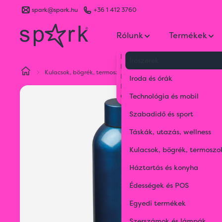
spark@spark.hu
+36 1 412 3760
Rólunk
Termékek
Kik vagyunk
Írószerek
Kapcsolat
Kulacsok, bögrék, termoszok
Termoszok és termosz bögré
Blog
Iroda és órák
Karrier
Gyakran Ismételt Kérdések
Technológia és mobil
Szabadidő és sport
Táskák, utazás, wellness
Kulacsok, bögrék, termoszo
Háztartás és konyha
Édességek és POS
Egyedi termékek
Szerszámok és lámpák