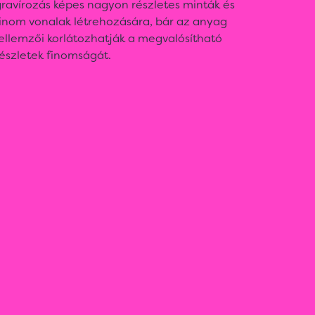
ravírozás képes nagyon részletes minták és
finom vonalak létrehozására, bár az anyag
ellemzői korlátozhatják a megvalósítható
észletek finomságát.