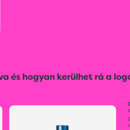
va és hogyan kerülhet rá a log
G
A