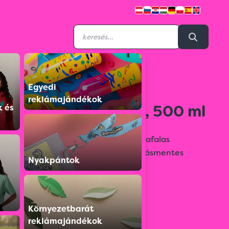
Egyedi
8322644
reklámajándékok
Kawasaki termosz, 500 ml
k és
Rozsdamentes acélból készült duplafalas
vákuumszigetelt ivópalack, szivárgásmentes
Nyakpántok
fedővel, 500 ml-es kapacitással.
Színválaszték:
Környezetbarát
reklámajándékok