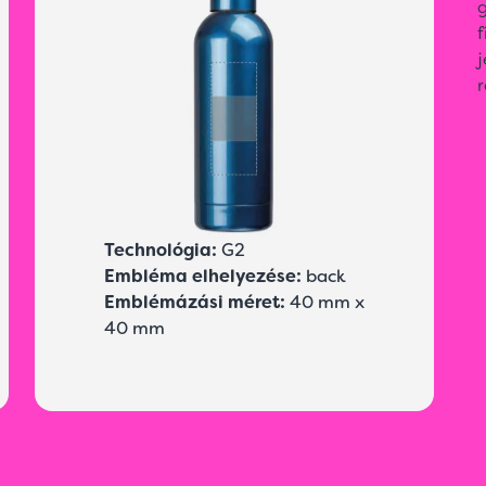
g
j
r
Technológia:
G2
Embléma elhelyezése:
back
Emblémázási méret:
40 mm x
40 mm