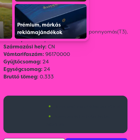
Szín:
Sötétkék
Méret:
ø 7,2 × 22,4 cm
Emblémázási technológia:
Prémium, márkás
Gravírozás(G2),
Körszita(RS2),
Tamponnyomás(T3),
reklámajándékok
Adatlap:
83226.pdf
Származási hely:
CN
Vámtarifaszám:
96170000
Gyűjtőcsomag:
24
Egységcsomag:
24
Bruttó tömeg:
0.333
•
4 300
Budapesti raktárkészlet:
793 db
•
Ft
Nemzetközi raktárkészlet:
2659 db