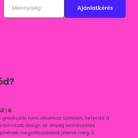
Ajánlatkérés
ód?
2 | G
 gravírozás nem alkalmaz színeket; helyette a
gravírozott design az anyag természetes
színének megváltozásával jelenik meg. A