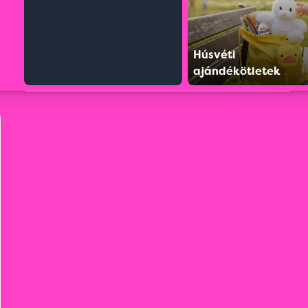
Húsvéti
ajándékötletek