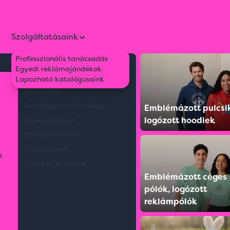
Szolgáltatásaink
Professzionális tanácsadás
Környezetbarát tollak
Egyedi reklámajándékok
k
Kawasaki termosz, 500 ml
Műanyag tollak
Lapozható katalógusaink
Fém tollak
Tollszettek és tolltartók
Emblémázott pulcsi
logózott hoodiek
Lézerpointerek
Szövegkiemelők
Érintős tollak
k
Ceruzák és kréták
Emblémázott céges
pólók, logózott
reklámpólók