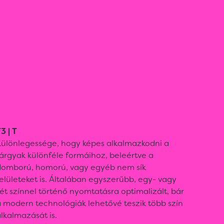
3 | T
Különlegessége, hogy képes alkalmazkodni a
árgyak különféle formáihoz, beleértve a
domború, homorú, vagy egyéb nem sík
elületeket is. Általában egyszerűbb, egy- vagy
ét színnel történő nyomtatásra optimalizált, bár
 modern technológiák lehetővé teszik több szín
lkalmazását is.