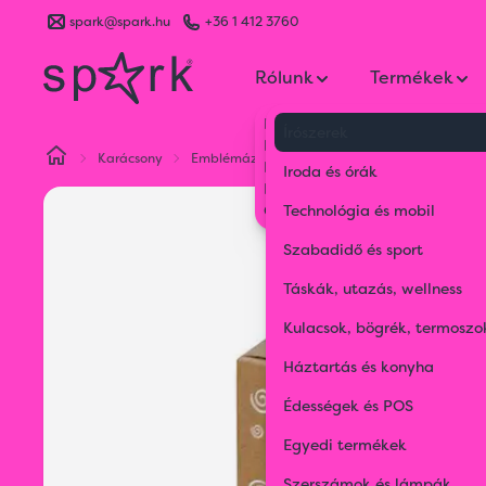
spark@spark.hu
+36 1 412 3760
Rólunk
Termékek
Kik vagyunk
Írószerek
Kapcsolat
Karácsony
Emblémázható karácsonyi termékek
Karác
Blog
Iroda és órák
Karrier
Gyakran Ismételt Kérdések
Technológia és mobil
Szabadidő és sport
Táskák, utazás, wellness
Kulacsok, bögrék, termoszo
Háztartás és konyha
Édességek és POS
Egyedi termékek
Szerszámok és lámpák