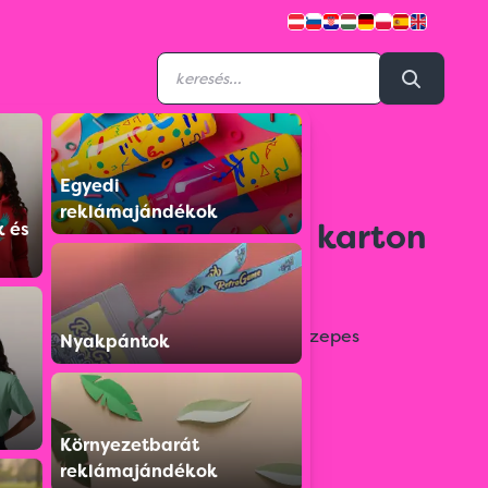
Egyedi
M22082206
reklámajándékok
Karácsonyi mintás karton
k és
doboz közepes
Karácsonyi mintás karton doboz közepes
Nyakpántok
Színválaszték:
Környezetbarát
reklámajándékok