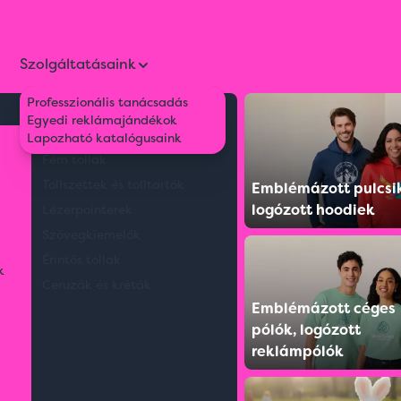
Szolgáltatásaink
Professzionális tanácsadás
Környezetbarát tollak
Egyedi reklámajándékok
sonyi mintás karton doboz közepes
Műanyag tollak
Lapozható katalógusaink
Fém tollak
Tollszettek és tolltartók
Emblémázott pulcsi
logózott hoodiek
Lézerpointerek
Szövegkiemelők
Érintős tollak
k
Ceruzák és kréták
Emblémázott céges
pólók, logózott
reklámpólók