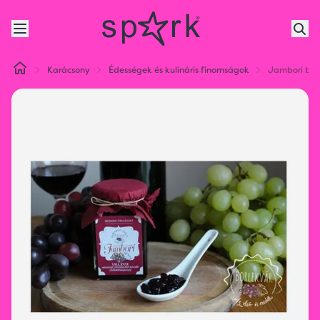
Karácsony
Édességek és kulináris finomságok
Jambori borl