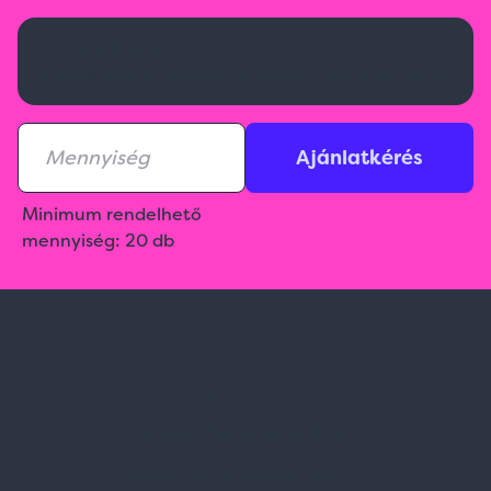
Kérj ajánlatot!
Aktuális raktárkészletről érdeklődj az ajánlatkérésnél!
Ajánlatkérés
Minimum rendelhető
mennyiség: 20 db
Spark Promotions Kft.
Címünk:
1135 Budapest, Jász u. 13.