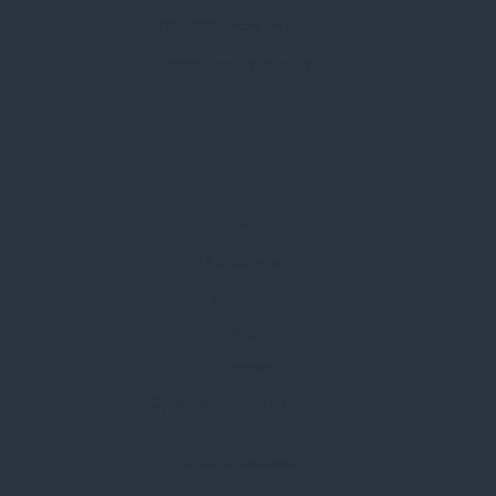
Telefon:
+36 1 412 3760
Email:
spark@spark.hu
Rólunk
Kik vagyunk
Kapcsolat
Blog
Karrier
Gyakran Ismételt Kérdések
Szolgáltatásaink