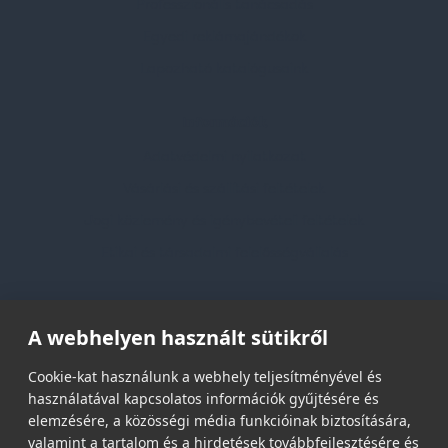
Professzionális tanácsadás
Egyedi reklámajándékok
Lapozható katalógusaink
Információk
Adatvédelmi nyilatkozat
Vásárlási és szállítási feltételek
Jogi közlemény és igénybevételi feltételek
Etikai és társadalmi felelősségvállalás
Feliratkozás hírlevélre
A webhelyen használt sütikről
Email címed:
Cookie-kat használunk a webhely teljesítményével és
használatával kapcsolatos információk gyűjtésére és
elemzésére, a közösségi média funkcióinak biztosítására,
elfogadom az adatvédelmi szabályzatot
valamint a tartalom és a hirdetések továbbfejlesztésére és