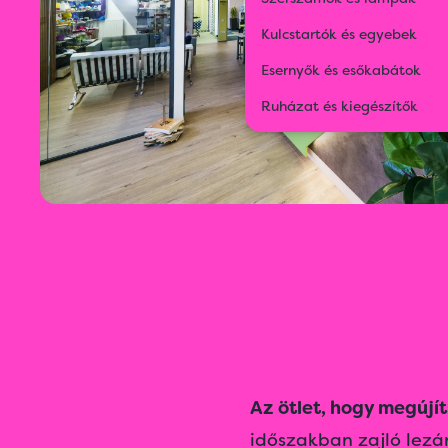
Kulcstartók és egyebek
Esernyők és esőkabátok
Ruházat és kiegészítők
Az ötlet, hogy megúj
időszakban zajló lezár