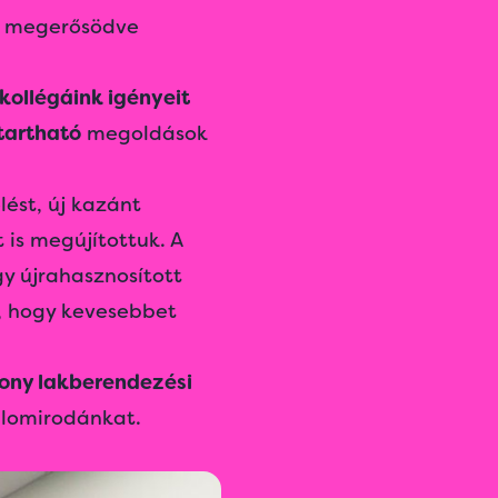
megerősödve
kollégáink igényeit
tartható
megoldások
lést, új kazánt
 is megújítottuk. A
y újrahasznosított
t, hogy kevesebbet
ny lakberendezési
 álomirodánkat.