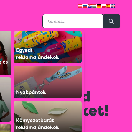
Egyedi
reklámajándékok
k és
újítási
tünk
ődött – nézd
Nyakpántok
 eredményeket!
Környezetbarát
 elolvasható
reklámajándékok