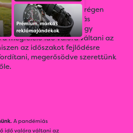
egújítsuk irodánkat, már régen
tt bennünk. A pandémiás
Prémium, márkás
 lezárások miatt pedig úgy
reklámajándékok
 a megfelelő idő valóra váltani az
hiszen az időszakot fejlődésre
fordítani, megerősödve szerettünk
őle.
nünk
. A pandémiás
ő idő valóra váltani az