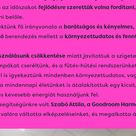
n az időszakot
fejlődésre szerettük volna fordítani,
i belőle.
jektünk fő irányvonala a
barátságos és kényelmes, 
ló
berendezés mellett a
környezettudatos és fenn
sználásunk csökkentése
miatt javítottuk a szigete
pákat cseréltünk, és a fűtés-hűtési rendszerünket
 is igyekeztünk mindenben környezettudatos, vag
 a mindennapi életünket is átalakítottuk egy kicsi
s kevesebb energiát használjunk fel.
egítségünkre volt
Szabó Attila, a
Goodroom Harmo
i valóra váltotta elképzeléseinket, és megalkotta