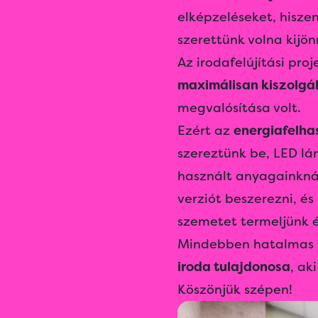
elképzeléseket, hisze
szerettünk volna kijönn
Az irodafelújítási pro
maximálisan kiszolgá
megvalósítása volt.
Ezért az
energiafelha
szereztünk be, LED lám
használt anyagainknál
verziót beszerezni, és
szemetet termeljünk é
Mindebben hatalmas s
iroda
tulajdonosa
, ak
Köszönjük szépen!