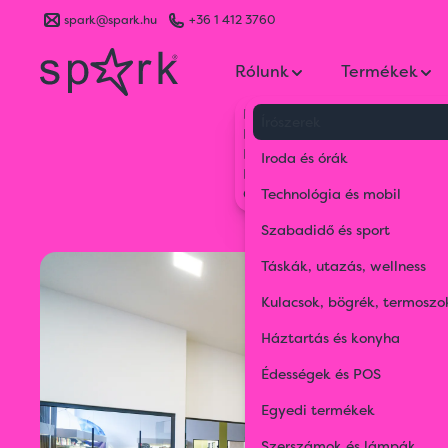
spark@spark.hu
+36 1 412 3760
Rólunk
Termékek
Kik vagyunk
Írószerek
Kapcsolat
Blog
Iroda és órák
Karrier
Gyakran Ismételt Kérdések
Technológia és mobil
Szabadidő és sport
Táskák, utazás, wellness
Kulacsok, bögrék, termoszo
Háztartás és konyha
Édességek és POS
Egyedi termékek
Szerszámok és lámpák