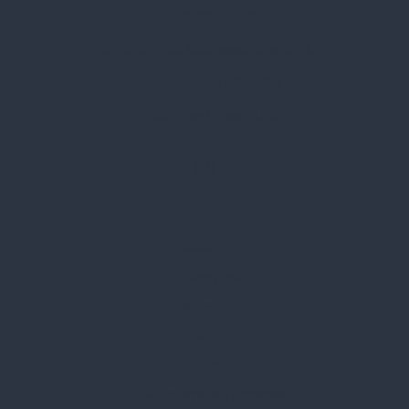
Spark Promotions Kft.
Címünk:
1135 Budapest, Jász u. 13.
Telefon:
+36 1 412 3760
Email:
spark@spark.hu
Rólunk
Kik vagyunk
Kapcsolat
Blog
Karrier
Gyakran Ismételt Kérdések