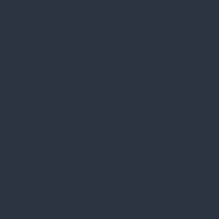
Spark Promotions Kft.
Címünk:
1135 Budapest, Jász u. 13.
Telefon:
+36 1 412 3760
Email:
spark@spark.hu
Rólunk
Kik vagyunk
Kapcsolat
Blog
Karrier