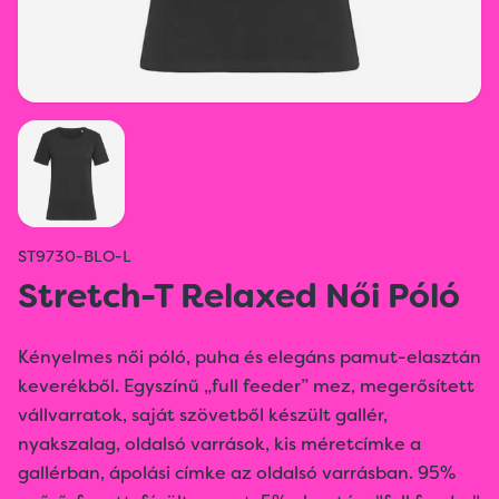
ST9730-BLO-L
Stretch-T Relaxed Női Póló
Kényelmes női póló, puha és elegáns pamut-elasztán
keverékből. Egyszínű „full feeder” mez, megerősített
vállvarratok, saját szövetből készült gallér,
nyakszalag, oldalsó varrások, kis méretcímke a
gallérban, ápolási címke az oldalsó varrásban. 95%