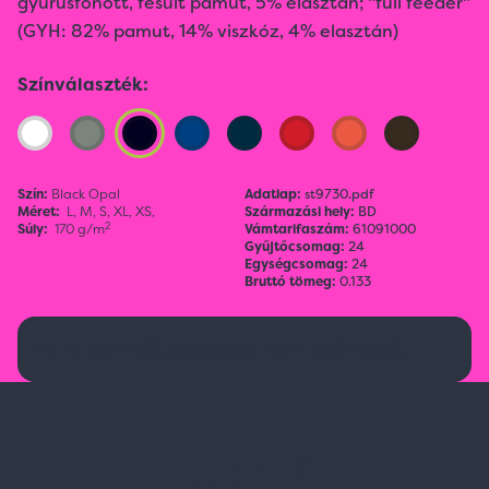
gyűrűsfonott, fésült pamut, 5% elasztán; "full feeder"
(GYH: 82% pamut, 14% viszkóz, 4% elasztán)
Színválaszték:
Szín:
Black Opal
Adatlap:
st9730.pdf
Méret:
L,
M,
S,
XL,
XS,
Származási hely:
BD
2
Súly:
170 g/m
Vámtarifaszám:
61091000
Gyűjtőcsomag:
24
Egységcsomag:
24
Bruttó tömeg:
0.133
Ez a termék jelenleg nem elérhető.