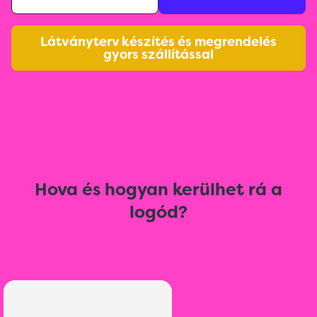
Látványterv készítés és megrendelés
gyors szállítással
Hova és hogyan kerülhet rá a
logód?