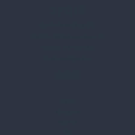
Spark Promotions Kft.
Címünk:
1135 Budapest, Jász u. 13.
Telefon:
+36 1 412 3760
Email:
spark@spark.hu
Rólunk
Kik vagyunk
Kapcsolat
Blog