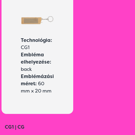
Technológia:
CG1
Embléma
elhelyezése:
back
Emblémázási
méret:
60
mm x 20 mm
CG1 | CG