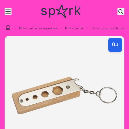
Kulcstartók és egyebek
Kulcstartók
Hiroshima multifunkci
ÚJ