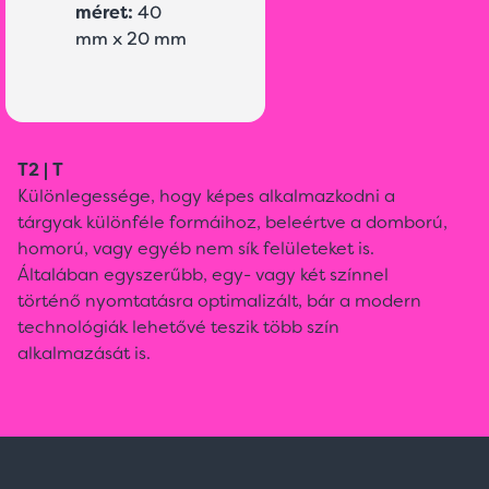
méret:
40
mm x 20 mm
T2 | T
Különlegessége, hogy képes alkalmazkodni a
tárgyak különféle formáihoz, beleértve a domború,
homorú, vagy egyéb nem sík felületeket is.
Általában egyszerűbb, egy- vagy két színnel
történő nyomtatásra optimalizált, bár a modern
technológiák lehetővé teszik több szín
alkalmazását is.