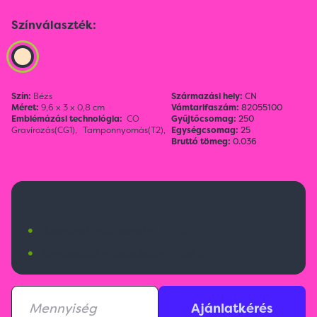
Színválaszték:
Szín:
Bézs
Származási hely:
CN
Méret:
9,6 x 3 x 0,8 cm
Vámtarifaszám:
82055100
Emblémázási technológia:
CO
Gyűjtőcsomag:
250
Gravírozás(CG1),
Tamponnyomás(T2),
Egységcsomag:
25
Bruttó tömeg:
0.036
760 Ft
•
Budapesti raktárkészlet:
531 db
•
Nemzetközi raktárkészlet:
7384 db
Ajánlatkérés