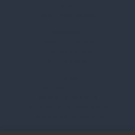
Karrier
Gyakran Ismételt Kérdések
Szolgáltatásaink
Professzionális tanácsadás
Egyedi reklámajándékok
Lapozható katalógusaink
Információk
Adatvédelmi nyilatkozat
Vásárlási és szállítási feltételek
Jogi közlemény és igénybevételi feltételek
Etikai és társadalmi felelősségvállalás
Feliratkozás hírlevélre