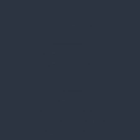
Blog
Karrier
Gyakran Ismételt Kérdések
Szolgáltatásaink
Professzionális tanácsadás
Egyedi reklámajándékok
Lapozható katalógusaink
Információk
Adatvédelmi nyilatkozat
Vásárlási és szállítási feltételek
Jogi közlemény és igénybevételi feltételek
Etikai és társadalmi felelősségvállalás