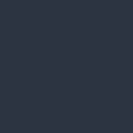
Spark Promotions Kft.
Címünk:
1135 Budapest, Jász u. 13.
Telefon:
+36 1 412 3760
Email:
spark@spark.hu
Rólunk
Kik vagyunk
Kapcsolat