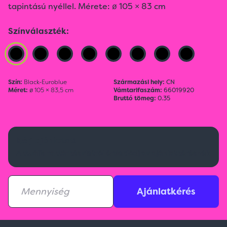
tapintású nyéllel. Mérete: ø 105 × 83 cm
Színválaszték:
Szín:
Black-Euroblue
Származási hely:
CN
Méret:
ø 105 × 83,5 cm
Vámtarifaszám:
66019920
Bruttó tömeg:
0.35
Kérj ajánlatot!
Aktuális raktárkészletről érdeklődj az ajánlatkérésnél!
Ajánlatkérés