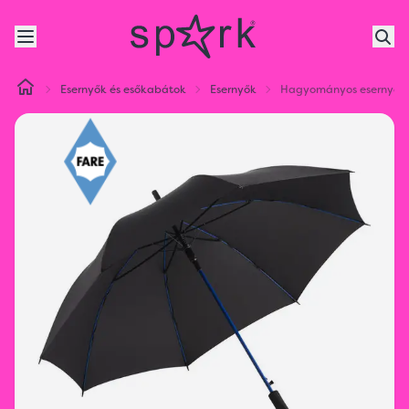
Esernyők és esőkabátok
Esernyők
Hagyományos esernyő FA