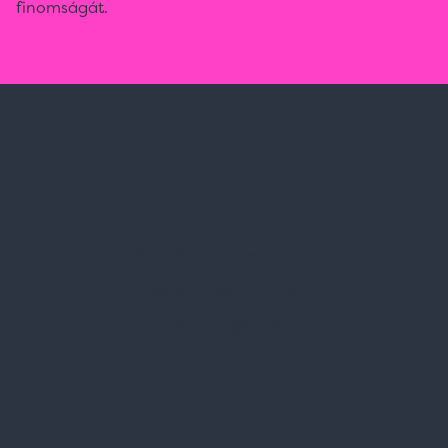
finomságát.
Spark Promotions Kft.
Címünk:
1135 Budapest, Jász u. 13.
Telefon:
+36 1 412 3760
Email:
spark@spark.hu