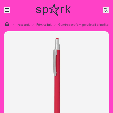
Írószerek
Fém tollak
Gumírozott fém golyóstoll érintőkép