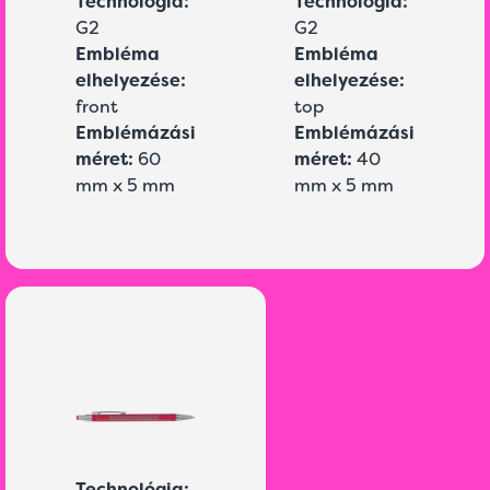
Technológia:
Technológia:
G2
G2
Embléma
Embléma
elhelyezése:
elhelyezése:
front
top
Emblémázási
Emblémázási
méret:
60
méret:
40
mm x 5 mm
mm x 5 mm
Technológia: