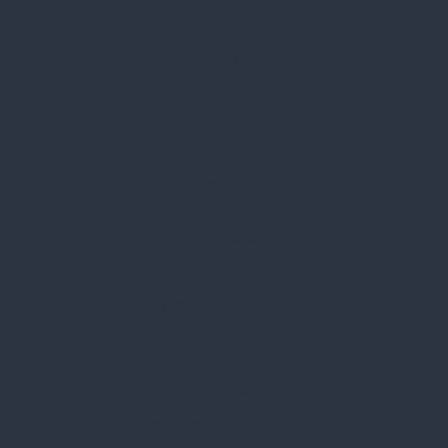
Rólunk
Kik vagyunk
Kapcsolat
Blog
Karrier
Gyakran Ismételt Kérdések
Szolgáltatásaink
Professzionális tanácsadás
Egyedi reklámajándékok
Lapozható katalógusaink
Információk
Adatvédelmi nyilatkozat