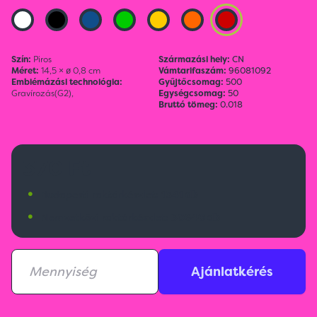
Szín:
Piros
Származási hely:
CN
Méret:
14,5 × ø 0,8 cm
Vámtarifaszám:
96081092
Emblémázási technológia:
Gyűjtőcsomag:
500
Gravírozás(G2),
Egységcsomag:
50
Bruttó tömeg:
0.018
370 Ft
•
Budapesti raktárkészlet:
1341 db
•
Nemzetközi raktárkészlet:
30640 db
Ajánlatkérés