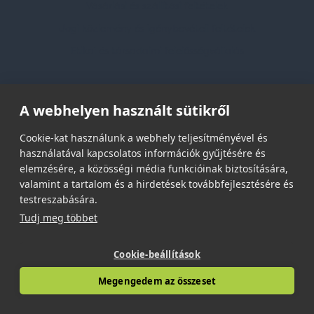
Vásárlási és szállítási feltételek
Jogi közlemény és igénybevételi feltételek
Etikai és társadalmi felelősségvállalás
Feliratkozás hírlevélre
A webhelyen használt sütikről
Email címed:
Cookie-kat használunk a webhely teljesítményével és
használatával kapcsolatos információk gyűjtésére és
elemzésére, a közösségi média funkcióinak biztosítására,
elfogadom az adatvédelmi szabályzatot
valamint a tartalom és a hirdetések továbbfejlesztésére és
testreszabására.
Tudj meg többet
Cookie-beállítások
© 2026 | Minden jog fenntartva!
Megengedem az összeset
Spark Promotions Kft.