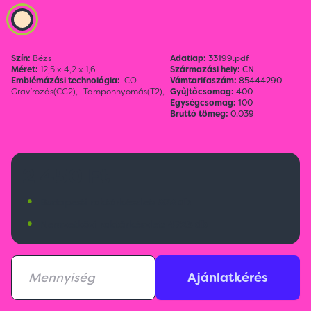
Szín:
Bézs
Adatlap:
33199.pdf
Méret:
12,5 x 4,2 x 1,6
Származási hely:
CN
Emblémázási technológia:
CO
Vámtarifaszám:
85444290
Gravírozás(CG2),
Tamponnyomás(T2),
Gyűjtőcsomag:
400
Egységcsomag:
100
Bruttó tömeg:
0.039
2 450 Ft
•
Budapesti raktárkészlet:
878 db
•
Nemzetközi raktárkészlet:
4723 db
Ajánlatkérés