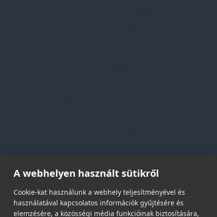
Professzionális tanácsadás
Egyedi reklámajándékok
Lapozható katalógusaink
Információk
Adatvédelmi nyilatkozat
Vásárlási és szállítási feltételek
Jogi közlemény és igénybevételi feltételek
Etikai és társadalmi felelősségvállalás
Feliratkozás hírlevélre
A webhelyen használt sütikről
Email címed:
Cookie-kat használunk a webhely teljesítményével és
használatával kapcsolatos információk gyűjtésére és
elemzésére, a közösségi média funkcióinak biztosítására,