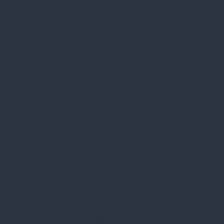
Címünk:
1135 Budapest, Jász u. 13.
Telefon:
+36 1 412 3760
Email:
spark@spark.hu
Rólunk
Kik vagyunk
Kapcsolat
Blog
Karrier
Gyakran Ismételt Kérdések
Szolgáltatásaink