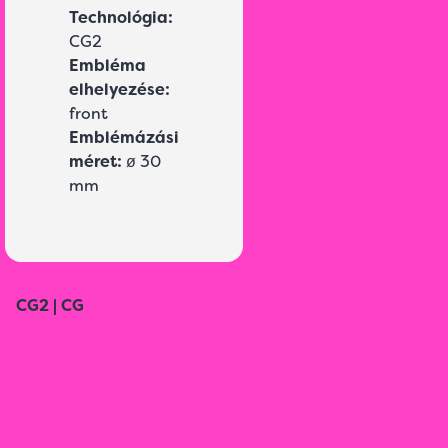
Technológia:
CG2
Embléma
elhelyezése:
front
Emblémázási
méret:
ø 30
mm
CG2 | CG