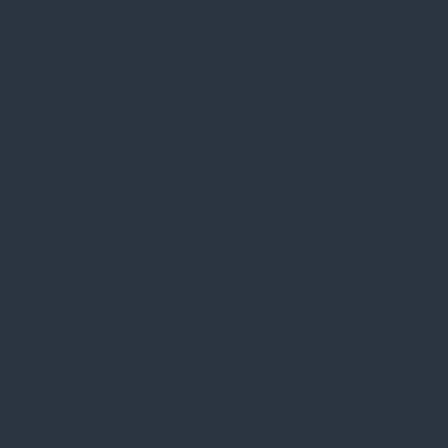
Spark Promotions Kft.
Címünk:
1135 Budapest, Jász u. 13.
Telefon:
+36 1 412 3760
Email:
spark@spark.hu
Rólunk
Kik vagyunk
Kapcsolat
Blog
Karrier