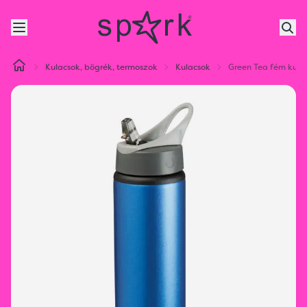
Kulacsok, bögrék, termoszok
Kulacsok
Green Tea fém kula