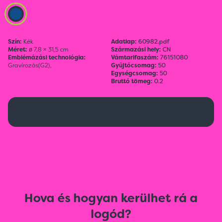
Szín:
Kék
Adatlap:
60982.pdf
Méret:
ø 7,8 × 31,5 cm
Származási hely:
CN
Emblémázási technológia:
Vámtarifaszám:
76151080
Gravírozás(G2),
Gyűjtőcsomag:
50
Egységcsomag:
50
Bruttó tömeg:
0.2
Ez a termék jelenleg nem elérhető.
Hova és hogyan kerülhet rá a
logód?