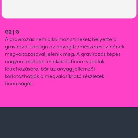
G2 | G
A gravírozás nem alkalmaz színeket; helyette a
gravírozott design az anyag természetes színének
megváltozásával jelenik meg. A gravírozás képes
nagyon részletes minták és finom vonalak
létrehozására, bár az anyag jellemzői
korlátozhatják a megvalósítható részletek
finomságát.