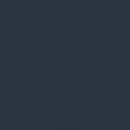
Spark Promotions Kft.
Címünk:
1135 Budapest, Jász u. 13.
Telefon:
+36 1 412 3760
Email:
spark@spark.hu
Rólunk
Kik vagyunk