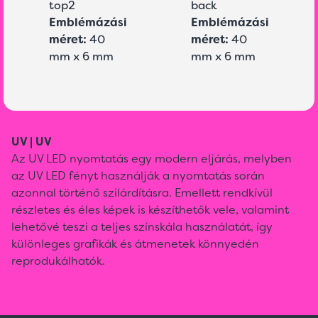
top2
back
Emblémázási
Emblémázási
méret:
40
méret:
40
mm x 6 mm
mm x 6 mm
UV | UV
Az UV LED nyomtatás egy modern eljárás, melyben
az UV LED fényt használják a nyomtatás során
azonnal történő szilárdításra. Emellett rendkívül
részletes és éles képek is készíthetők vele, valamint
lehetővé teszi a teljes színskála használatát, így
különleges grafikák és átmenetek könnyedén
reprodukálhatók.