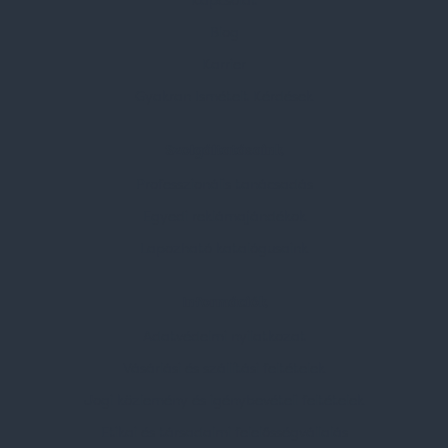
Kapcsolat
Blog
Karrier
Gyakran Ismételt Kérdések
Szolgáltatásaink
Professzionális tanácsadás
Egyedi reklámajándékok
Lapozható katalógusaink
Információk
Adatvédelmi nyilatkozat
Vásárlási és szállítási feltételek
Jogi közlemény és igénybevételi feltételek
Etikai és társadalmi felelősségvállalás