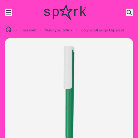
Írószerek
Műanyag tollak
Golyóstoll nagy klipsszel