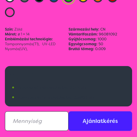
Szín:
Zöld
Származási hely:
CN
Méret:
ø 1 × 14
Vámtarifaszám:
96081092
Emblémázási technológia:
Gyűjtőcsomag:
1000
Tamponnyomás(T1),
UV-LED
Egységcsomag:
50
Nyomás(UV),
Bruttó tömeg:
0.009
115 Ft
•
Budapesti raktárkészlet:
2213 db
•
Nemzetközi raktárkészlet:
85692 db
Ajánlatkérés