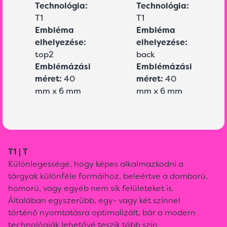
Technológia:
Technológia:
T1
T1
Embléma
Embléma
elhelyezése:
elhelyezése:
top2
back
Emblémázási
Emblémázási
méret:
40
méret:
40
mm x 6 mm
mm x 6 mm
T1 | T
Különlegessége, hogy képes alkalmazkodni a
tárgyak különféle formáihoz, beleértve a domború,
homorú, vagy egyéb nem sík felületeket is.
Általában egyszerűbb, egy- vagy két színnel
történő nyomtatásra optimalizált, bár a modern
technológiák lehetővé teszik több szín