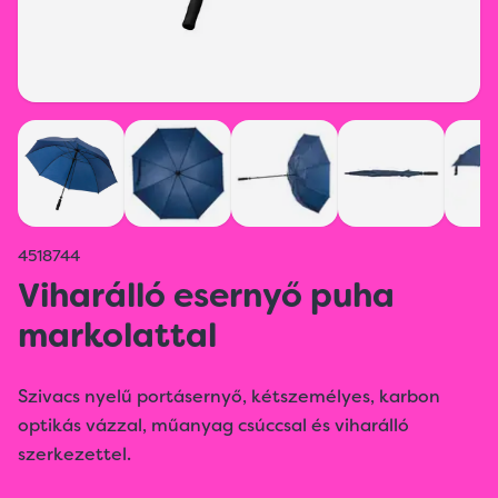
4518744
Viharálló esernyő puha
markolattal
Szivacs nyelű portásernyő, kétszemélyes, karbon
optikás vázzal, műanyag csúccsal és viharálló
szerkezettel.