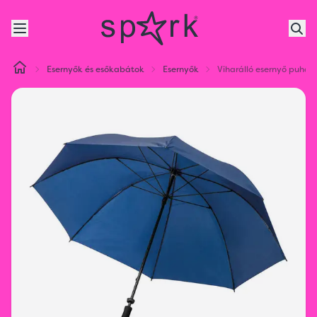
Esernyők és esőkabátok
Esernyők
Viharálló esernyő puha 