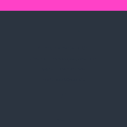
Spark Promotions Kft.
Címünk:
1135 Budapest, Jász u. 13.
Telefon:
+36 1 412 3760
Email:
spark@spark.hu
Rólunk