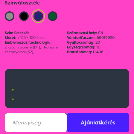
Színválaszték:
Szín:
Sötétkék
Származási hely:
CN
Méret:
ø 123 × 100,5 cm
Vámtarifaszám:
66019920
Emblémázási technológia:
Gyűjtőcsomag:
20
Digitális transfer(DT),
Transzfer
Egységcsomag:
10
szitanyomás(S2),
Bruttó tömeg:
0.496
4 150 Ft
•
Budapesti raktárkészlet:
208 db
•
Nemzetközi raktárkészlet:
3648 db
Ajánlatkérés