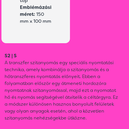
top
Emblémázási
méret:
150
mm x 100 mm
S2 | S
A transzfer szitanyomás egy speciális nyomtatási
technika, amely kombinálja a szitanyomás és a
hőtranszferes nyomtatás előnyeit. Ebben a
folyamatban először egy átmeneti hordozóra
nyomtatnak szitanyomással, majd ezt a nyomatot
hő és nyomás segítségével átvitelik a céltárgyra. Ez
a módszer különösen hasznos bonyolult felületek
vagy olyan anyagok esetén, ahol a közvetlen
szitanyomás nehézségekbe ütközne.