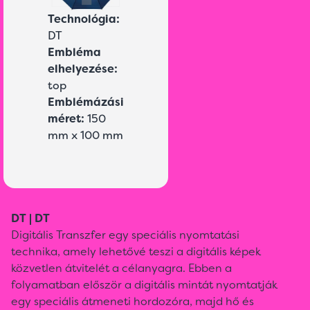
Technológia:
DT
Embléma
elhelyezése:
top
Emblémázási
méret:
150
mm x 100 mm
DT | DT
Digitális Transzfer egy speciális nyomtatási
technika, amely lehetővé teszi a digitális képek
közvetlen átvitelét a célanyagra. Ebben a
folyamatban először a digitális mintát nyomtatják
egy speciális átmeneti hordozóra, majd hő és