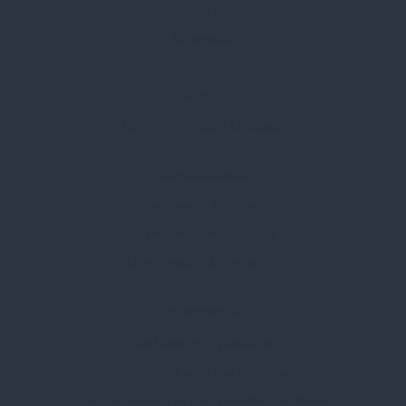
Kik vagyunk
Kapcsolat
Blog
Karrier
Gyakran Ismételt Kérdések
Szolgáltatásaink
Professzionális tanácsadás
Egyedi reklámajándékok
Lapozható katalógusaink
Információk
Adatvédelmi nyilatkozat
Vásárlási és szállítási feltételek
Jogi közlemény és igénybevételi feltételek