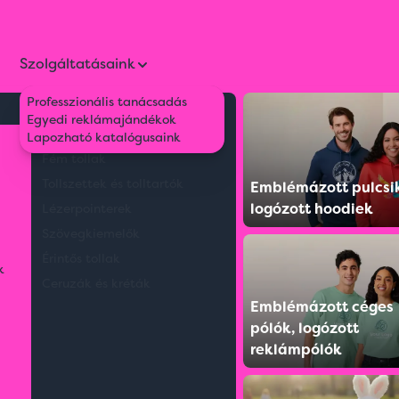
Szolgáltatásaink
Professzionális tanácsadás
Környezetbarát tollak
Egyedi reklámajándékok
Műanyag tollak
Lapozható katalógusaink
Fém tollak
Tollszettek és tolltartók
Emblémázott pulcsi
logózott hoodiek
Lézerpointerek
Szövegkiemelők
Érintős tollak
k
Ceruzák és kréták
Emblémázott céges
pólók, logózott
reklámpólók