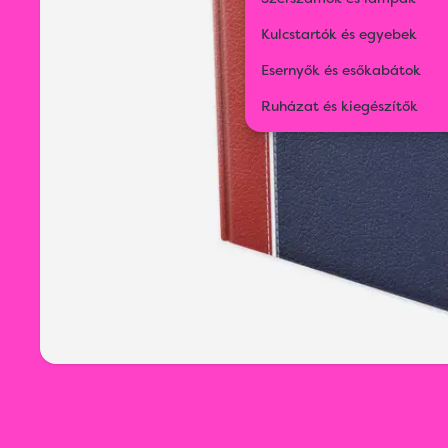
Kulcstartók és egyebek
Esernyők és esőkabátok
Ruházat és kiegészítők