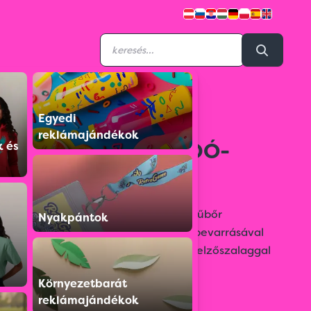
Egyedi
S059522T011G2F4
reklámajándékok
G011 B5 HETI BORDÓ-
k és
FEHÉR-KÉK
Matt, bőrhatású, hőre színeződő műbőr
Nyakpántok
bevonóval, függőleges díszítő csík bevarrásával
készült, fehér tömbös heti naptár, jelzőszalaggal
és sarokperforációval.
Környezetbarát
reklámajándékok
Színválaszték: