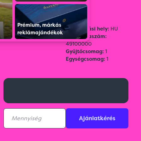
Prémium, márkás
Szín:
Bordó
Származási hely:
HU
reklámajándékok
Vámtarifaszám:
49100000
Gyűjtőcsomag:
1
Egységcsomag:
1
Aktuális raktárkészletről
Kérj ajánlatot!
érdeklődj az ajánlatkérésnél!
Ajánlatkérés