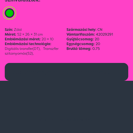
Szín:
Zöld
Származási hely:
CN
Méret:
52 × 26 × 31 cm
Vámtarifaszám:
42029291
Emblémázási méret:
20 × 10
Gyűjtőcsomag:
20
Emblémázási technológia:
Egységcsomag:
20
Digitális transfer(DT),
Transzfer
Bruttó tömeg:
0.75
szitanyomás(S2),
Ez a termék jelenleg nem elérhető.
Spark Promotions Kft.
Címünk:
1135 Budapest, Jász u. 13.