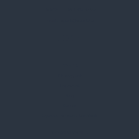
Telefon:
+36 1 412 3760
Email:
spark@spark.hu
Rólunk
Kik vagyunk
Kapcsolat
Blog
Karrier
Gyakran Ismételt Kérdések
Szolgáltatásaink