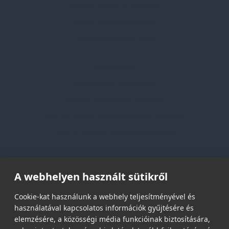
Professzionális tanácsadás
Egyedi reklámajándékok
Lapozható katalógusaink
Információk
Adatvédelmi nyilatkozat
Vásárlási és szállítási feltételek
Jogi közlemény és igénybevételi feltételek
Etikai és társadalmi felelősségvállalás
Feliratkozás hírlevélre
A webhelyen használt sütikről
Email címed:
Cookie-kat használunk a webhely teljesítményével és
használatával kapcsolatos információk gyűjtésére és
elemzésére, a közösségi média funkcióinak biztosítására,
elfogadom az adatvédelmi szabályzatot