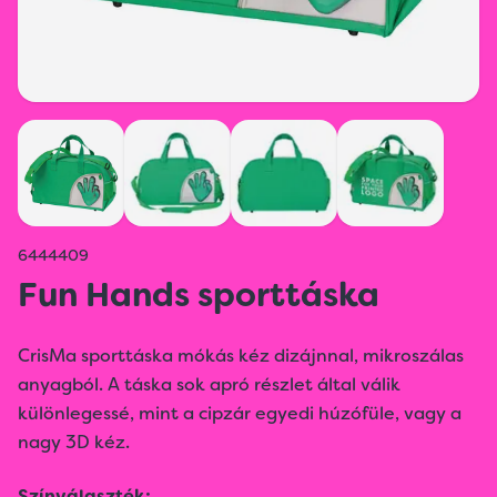
6444409
Fun Hands sporttáska
CrisMa sporttáska mókás kéz dizájnnal, mikroszálas
anyagból. A táska sok apró részlet által válik
különlegessé, mint a cipzár egyedi húzófüle, vagy a
nagy 3D kéz.
Színválaszték: