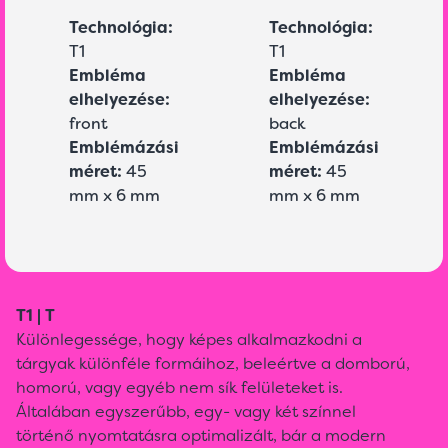
Technológia:
Technológia:
T1
T1
Embléma
Embléma
elhelyezése:
elhelyezése:
front
back
Emblémázási
Emblémázási
méret:
45
méret:
45
mm x 6 mm
mm x 6 mm
T1 | T
Különlegessége, hogy képes alkalmazkodni a
tárgyak különféle formáihoz, beleértve a domború,
homorú, vagy egyéb nem sík felületeket is.
Általában egyszerűbb, egy- vagy két színnel
történő nyomtatásra optimalizált, bár a modern