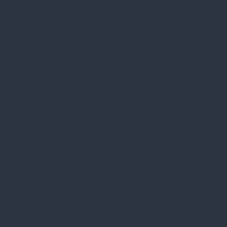
Rólunk
Kik vagyunk
Kapcsolat
Blog
Karrier
Gyakran Ismételt Kérdések
Szolgáltatásaink
Professzionális tanácsadás
Egyedi reklámajándékok
Lapozható katalógusaink
Információk