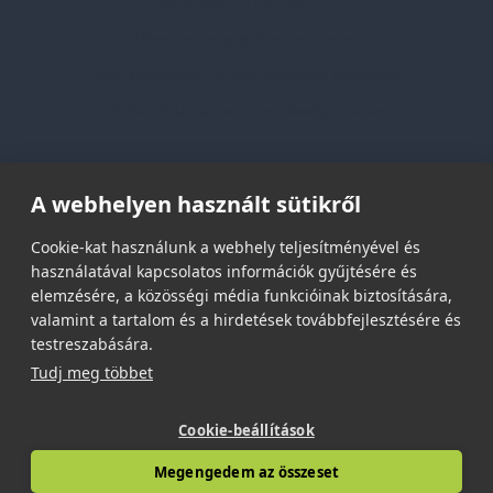
Adatvédelmi nyilatkozat
Vásárlási és szállítási feltételek
Jogi közlemény és igénybevételi feltételek
Etikai és társadalmi felelősségvállalás
Feliratkozás hírlevélre
A webhelyen használt sütikről
Email címed:
Cookie-kat használunk a webhely teljesítményével és
használatával kapcsolatos információk gyűjtésére és
elemzésére, a közösségi média funkcióinak biztosítására,
elfogadom az adatvédelmi szabályzatot
valamint a tartalom és a hirdetések továbbfejlesztésére és
testreszabására.
Tudj meg többet
Cookie-beállítások
© 2026 | Minden jog fenntartva!
Megengedem az összeset
Spark Promotions Kft.