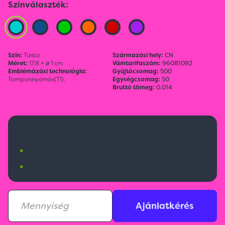
Színválaszték:
Szín:
Türkiz
Származási hely:
CN
Méret:
17,8 × ø 1 cm
Vámtarifaszám:
96081092
Emblémázási technológia:
Gyűjtőcsomag:
500
Tamponnyomás(T1),
Egységcsomag:
50
Bruttó tömeg:
0.014
495 Ft
•
Budapesti raktárkészlet:
2095 db
•
Nemzetközi raktárkészlet:
27929 db
Ajánlatkérés