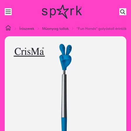
Írószerek
Műanyag tollak
"Fun Hands" golyóstoll érintőké