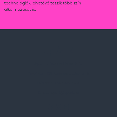
technológiák lehetővé teszik több szín
alkalmazását is.
Spark Promotions Kft.
Címünk:
1135 Budapest, Jász u. 13.
Telefon:
+36 1 412 3760
Email:
spark@spark.hu