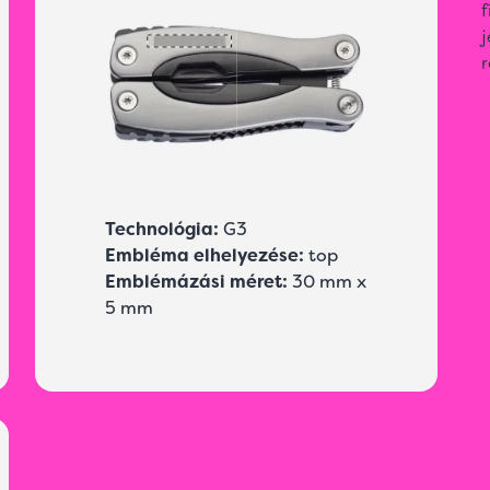
j
r
Technológia:
G3
Embléma elhelyezése:
top
Emblémázási méret:
30 mm x
5 mm