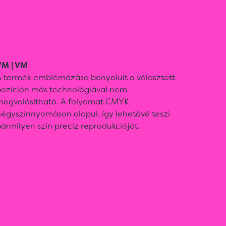
VM | VM
A termék emblémázása bonyolult a választott
pozíción más technológiával nem
megvalósítható. A folyamat CMYK
négyszínnyomáson alapul, így lehetővé teszi
ármilyen szín precíz reprodukcióját.