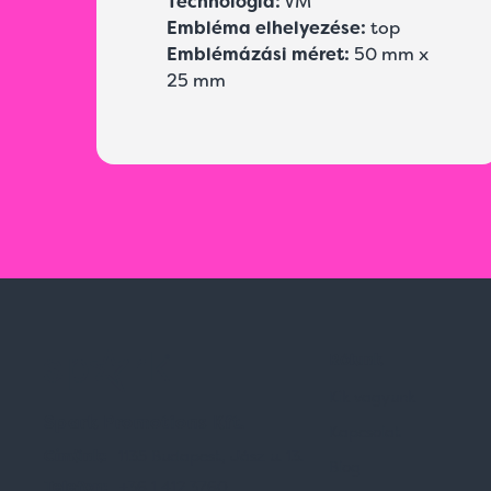
Technológia:
VM
Embléma elhelyezése:
top
Emblémázási méret:
50 mm x
25 mm
Rólunk
Kik vagyunk
Spark Promotions Kft.
Kapcsolat
Címünk:
1135 Budapest, Jász u. 13.
Blog
Telefon:
+36 1 412 3760