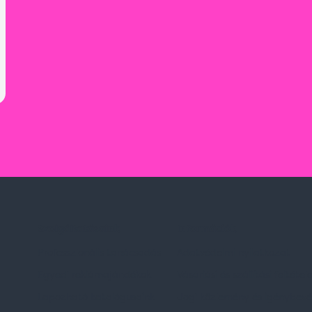
Szolgáltatásaink
Információk
Professzionális tanácsadás
Adatvédelmi nyilatkozat
Egyedi reklámajándékok
Vásárlási és szállítási feltétel
Lapozható katalógusaink
Jogi közlemény és igénybevéte