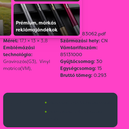
Színválaszték:
Prémium, márkás
reklámajándékok
Szín:
Fekete
Adatlap:
83062.pdf
Méret:
17,1 × 13 × 3,8
Származási hely:
CN
Emblémázási
Vámtarifaszám:
technológia:
85131000
Gravírozás(G3),
Vinyl
Gyűjtőcsomag:
30
matrica(VM),
Egységcsomag:
15
Bruttó tömeg:
0.293
•
9 650
Budapesti raktárkészlet:
105 db
•
Ft
Nemzetközi raktárkészlet:
1583 db