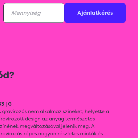
Ajánlatkérés
ód?
3 | G
 gravírozás nem alkalmaz színeket; helyette a
gravírozott design az anyag természetes
színének megváltozásával jelenik meg. A
ravírozás képes nagyon részletes minták és