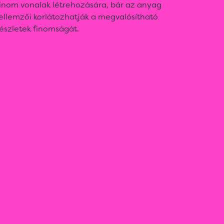
finom vonalak létrehozására, bár az anyag
ellemzői korlátozhatják a megvalósítható
észletek finomságát.