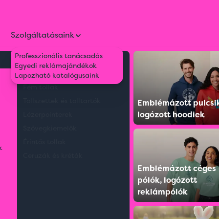
Szolgáltatásaink
Professzionális tanácsadás
Környezetbarát tollak
Egyedi reklámajándékok
a készlet
Műanyag tollak
Lapozható katalógusaink
Fém tollak
Tollszettek és tolltartók
Emblémázott pulcsi
logózott hoodiek
Lézerpointerek
Szövegkiemelők
Érintős tollak
k
Ceruzák és kréták
Emblémázott céges
pólók, logózott
reklámpólók