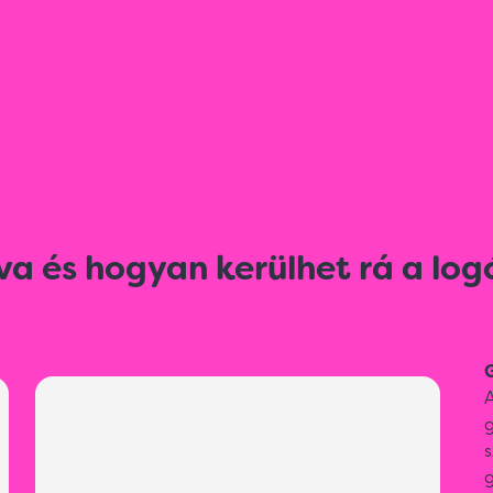
va és hogyan kerülhet rá a log
G
A
g