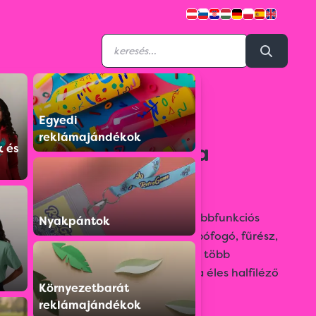
Egyedi
8306203
reklámajándékok
Fogó és zseblámpa
k és
készlet
14 LED-es strapabíró elemlámpa többfunkciós
Nyakpántok
szerszám és fogó készlettel - harapófogó, fűrész,
sörnyitó, körömreszelő, csavarhúzó több
méretben, Philips csavarhúzó, extra éles halfiléző
Környezetbarát
kés.
reklámajándékok