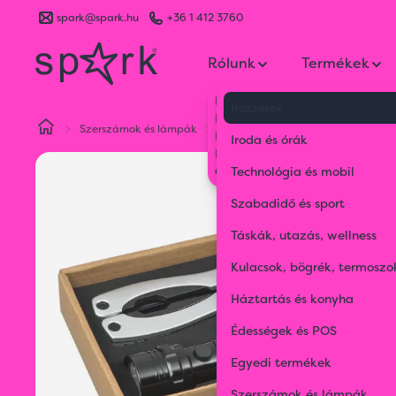
spark@spark.hu
+36 1 412 3760
Rólunk
Termékek
Kik vagyunk
Írószerek
Kapcsolat
Szerszámok és lámpák
Zseblámpák
Fogó és zseblámp
Blog
Iroda és órák
Karrier
Gyakran Ismételt Kérdések
Technológia és mobil
Szabadidő és sport
Táskák, utazás, wellness
Kulacsok, bögrék, termoszo
Háztartás és konyha
Édességek és POS
Egyedi termékek
Szerszámok és lámpák