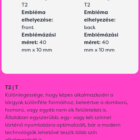
T2
T2
Embléma
Embléma
elhelyezése:
elhelyezése:
front
back
Emblémázási
Emblémázási
méret:
40
méret:
40
mm x 10 mm
mm x 10 mm
T2 | T
Különlegessége, hogy képes alkalmazkodni a
tárgyak különféle formáihoz, beleértve a domború,
homorú, vagy egyéb nem sík felületeket is.
Általában egyszerűbb, egy- vagy két színnel
történő nyomtatásra optimalizált, bár a modern
technológiák lehetővé teszik több szín
alkalmazását is.