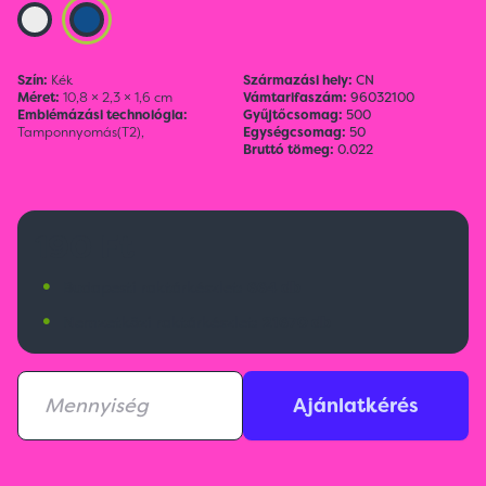
Szín:
Kék
Származási hely:
CN
Méret:
10,8 × 2,3 × 1,6 cm
Vámtarifaszám:
96032100
Emblémázási technológia:
Gyűjtőcsomag:
500
Tamponnyomás(T2),
Egységcsomag:
50
Bruttó tömeg:
0.022
190 Ft
•
Budapesti raktárkészlet:
664 db
•
Nemzetközi raktárkészlet:
21670 db
Ajánlatkérés