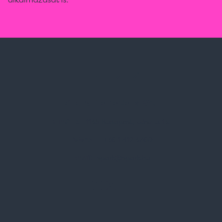
Spark Promotions Kft.
Címünk:
1135 Budapest, Jász u. 13.
Telefon:
+36 1 412 3760
Email:
spark@spark.hu