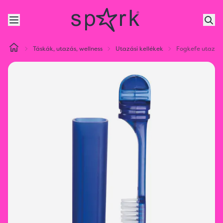
Táskák, utazás, wellness
Utazási kellékek
Fogkefe utazás