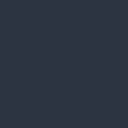
Rólunk
Kik vagyunk
Kapcsolat
Blog
Karrier
Gyakran Ismételt Kérdések
Szolgáltatásaink
Professzionális tanácsadás
Egyedi reklámajándékok
Lapozható katalógusaink
Információk
Adatvédelmi nyilatkozat