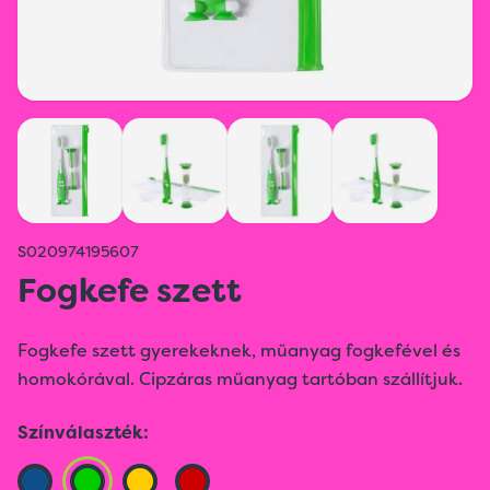
S020974195607
Fogkefe szett
Fogkefe szett gyerekeknek, műanyag fogkefével és
homokórával. Cipzáras műanyag tartóban szállítjuk.
Színválaszték: