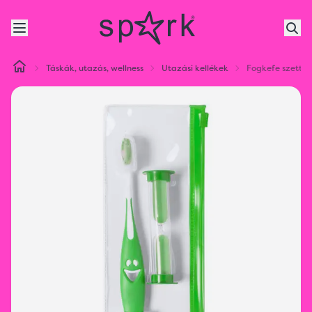
Táskák, utazás, wellness
Utazási kellékek
Fogkefe szett