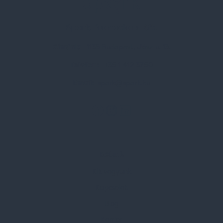
Spark Promotions Kft.
Címünk:
1135 Budapest, Jász u. 13.
Telefon:
+36 1 412 3760
Email:
spark@spark.hu
Rólunk
Kik vagyunk
Kapcsolat
Blog
Karrier