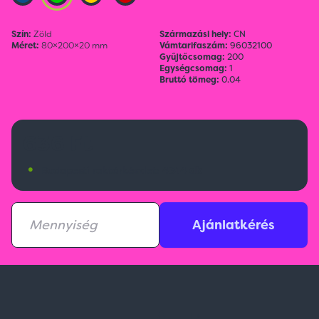
Szín:
Zöld
Származási hely:
CN
Méret:
80×200×20 mm
Vámtarifaszám:
96032100
Gyűjtőcsomag:
200
Egységcsomag:
1
Bruttó tömeg:
0.04
636 Ft
•
Budapesti raktárkészlet:
4314 db
Ajánlatkérés