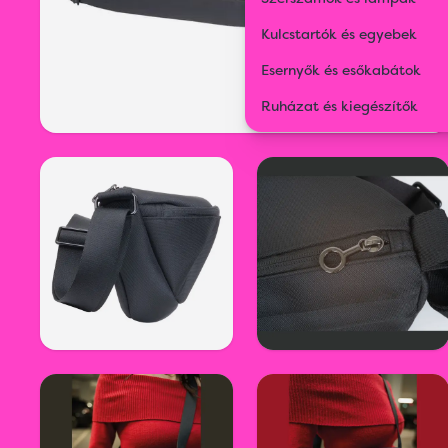
Kulcstartók és egyebek
Esernyők és esőkabátok
Ruházat és kiegészítők