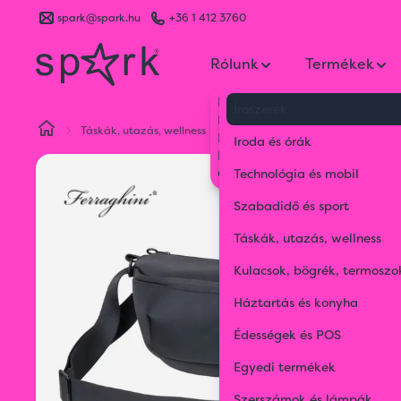
spark@spark.hu
+36 1 412 3760
Rólunk
Termékek
Kik vagyunk
Írószerek
Kapcsolat
Táskák, utazás, wellness
Övtáskák
Ferraghini övtáska
Blog
Iroda és órák
Karrier
Gyakran Ismételt Kérdések
Technológia és mobil
Szabadidő és sport
Táskák, utazás, wellness
Kulacsok, bögrék, termoszo
Háztartás és konyha
Édességek és POS
Egyedi termékek
Szerszámok és lámpák