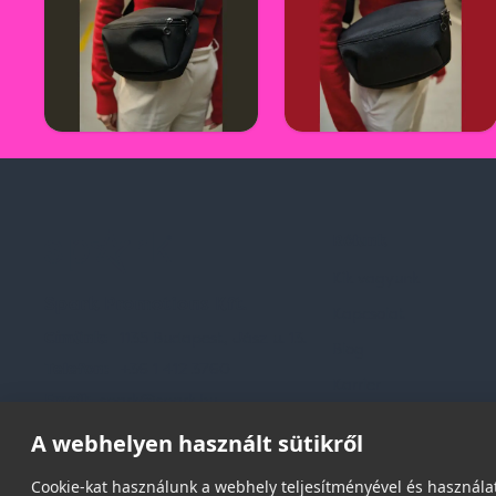
Rólunk
Kik vagyunk
Spark Promotions Kft.
Kapcsolat
Címünk:
1135 Budapest, Jász u. 13.
Blog
Telefon:
+36 1 412 3760
Karrier
Email:
spark@spark.hu
Gyakran Ismételt Kér
A webhelyen használt sütikről
Cookie-kat használunk a webhely teljesítményével és használat