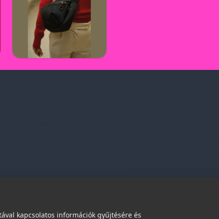
Szolgáltatásaink
Információk
Professzionális tanácsadás
Adatvédelmi nyilatkozat
Egyedi reklámajándékok
Vásárlási és szállítási feltétel
Lapozható katalógusaink
Jogi közlemény és igénybevéte
Etikai és társadalmi felelőssé
dések
ával kapcsolatos információk gyűjtésére és