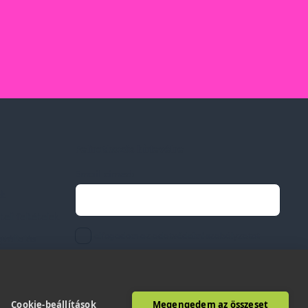
Feliratkozás hírlevélre
Email címed:
ek
li feltételek
elfogadom az adatvédelmi szabályzatot
gvállalás
Cookie-beállítások
Megengedem az összeset