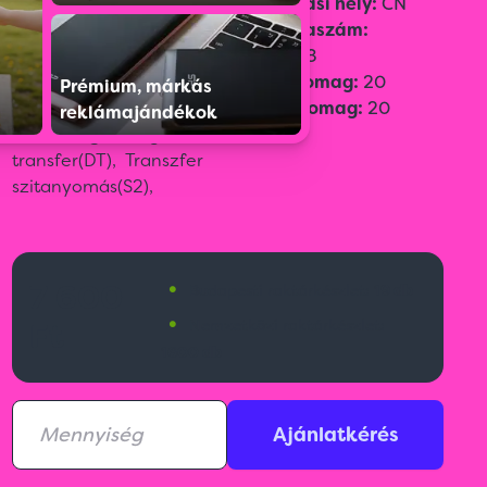
Szín:
Fekete
Származási hely:
CN
Méret:
27,5 x 14 x 16,5 cm
Vámtarifaszám:
Emblémázási méret:
10
42029298
x 5
Gyűjtőcsomag:
20
Prémium, márkás
Emblémázási
Egységcsomag:
20
reklámajándékok
technológia:
Digitális
transfer(DT),
Transzfer
szitanyomás(S2),
•
7 600
Budapesti raktárkészlet:
19 db
•
Ft
Nemzetközi raktárkészlet:
1600 db
Ajánlatkérés