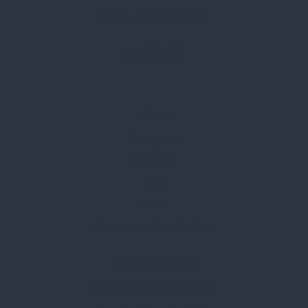
Email:
spark@spark.hu
Rólunk
Kik vagyunk
Kapcsolat
Blog
Karrier
Gyakran Ismételt Kérdések
Szolgáltatásaink
Professzionális tanácsadás