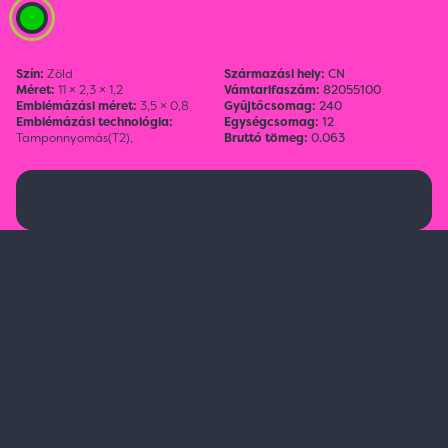
Szín:
Zöld
Származási hely:
CN
Méret:
11 × 2,3 × 1,2
Vámtarifaszám:
82055100
Emblémázási méret:
3,5 × 0,8
Gyűjtőcsomag:
240
Emblémázási technológia:
Egységcsomag:
12
Tamponnyomás(T2),
Bruttó tömeg:
0.063
Ez a termék jelenleg nem elérhető.
Spark Promotions Kft.
Címünk:
1135 Budapest, Jász u. 13.
Telefon:
+36 1 412 3760