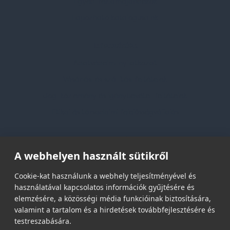
Egyedi reklámajándékok
Lapozható katalógusaink
Információk
Adatvédelmi nyilatkozat
Vásárlási és szállítási feltételek
Jogi közlemény és igénybevételi feltételek
Etikai és társadalmi felelősségvállalás
Feliratkozás hírlevélre
A webhelyen használt sütikről
Email címed:
Cookie-kat használunk a webhely teljesítményével és
használatával kapcsolatos információk gyűjtésére és
elemzésére, a közösségi média funkcióinak biztosítására,
elfogadom az adatvédelmi szabályzatot
valamint a tartalom és a hirdetések továbbfejlesztésére és
testreszabására.