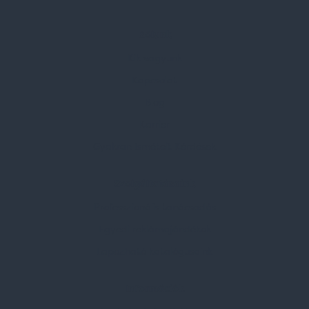
Rólunk
Kik vagyunk
Kapcsolat
Blog
Karrier
Gyakran Ismételt Kérdések
Szolgáltatásaink
Professzionális tanácsadás
Egyedi reklámajándékok
Lapozható katalógusaink
Információk