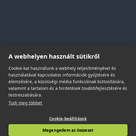
Adatvédelmi nyilatkozat
Vásárlási és szállítási feltételek
Jogi közlemény és igénybevételi feltételek
Etikai és társadalmi felelősségvállalás
Feliratkozás hírlevélre
A webhelyen használt sütikről
Email címed:
Cookie-kat használunk a webhely teljesítményével és
használatával kapcsolatos információk gyűjtésére és
elemzésére, a közösségi média funkcióinak biztosítására,
elfogadom az adatvédelmi szabályzatot
valamint a tartalom és a hirdetések továbbfejlesztésére és
testreszabására.
Tudj meg többet
Cookie-beállítások
© 2026 | Minden jog fenntartva!
Megengedem az összeset
Spark Promotions Kft.