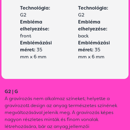
Technológia:
Technológia:
G2
G2
Embléma
Embléma
elhelyezése:
elhelyezése:
front
back
Emblémázási
Emblémázási
méret:
35
méret:
35
mm x 6 mm
mm x 6 mm
G2 | G
A gravírozás nem alkalmaz színeket; helyette a
gravírozott design az anyag természetes színének
megváltozásával jelenik meg. A gravírozás képes
nagyon részletes minták és finom vonalak
létrehozására, bár az anyag jellemzői