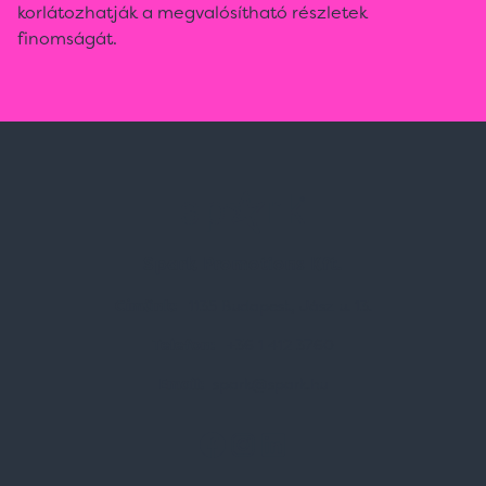
korlátozhatják a megvalósítható részletek
finomságát.
Spark Promotions Kft.
Címünk:
1135 Budapest, Jász u. 13.
Telefon:
+36 1 412 3760
Email:
spark@spark.hu