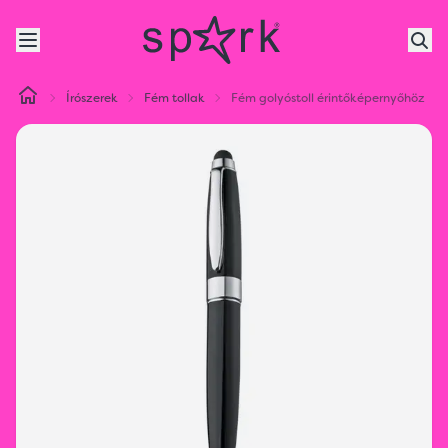
Írószerek
Fém tollak
Fém golyóstoll érintőképernyőhöz