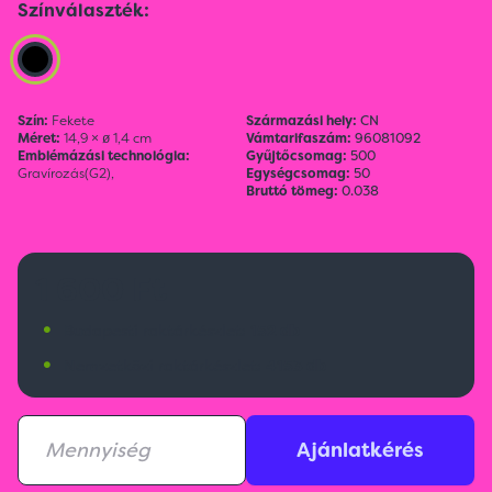
Színválaszték:
Szín:
Fekete
Származási hely:
CN
Méret:
14,9 × ø 1,4 cm
Vámtarifaszám:
96081092
Emblémázási technológia:
Gyűjtőcsomag:
500
Gravírozás(G2),
Egységcsomag:
50
Bruttó tömeg:
0.038
1 600 Ft
•
Budapesti raktárkészlet:
152 db
•
Nemzetközi raktárkészlet:
4153 db
Ajánlatkérés