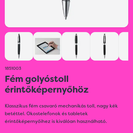
1851003
Fém golyóstoll
érintőképernyőhöz
Klasszikus fém csavaró mechanikás toll, nagy kék
betéttel. Okostelefonok és tabletek
érintőképernyőihez is kiválóan használható.