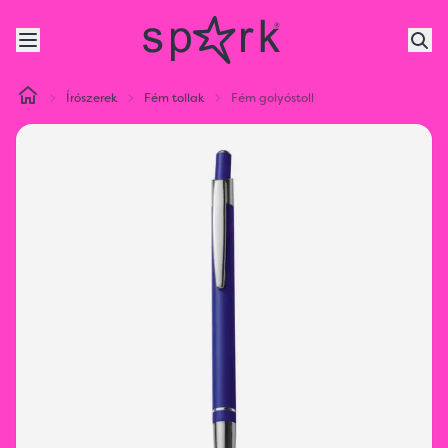
Írószerek
Fém tollak
Fém golyóstoll