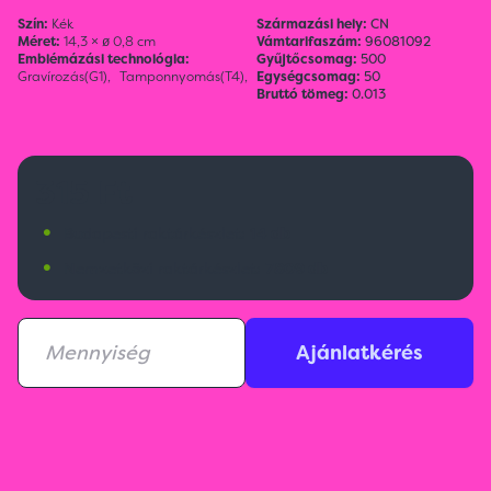
Szín:
Kék
Származási hely:
CN
Méret:
14,3 × ø 0,8 cm
Vámtarifaszám:
96081092
Emblémázási technológia:
Gyűjtőcsomag:
500
Gravírozás(G1),
Tamponnyomás(T4),
Egységcsomag:
50
Bruttó tömeg:
0.013
315 Ft
•
Budapesti raktárkészlet:
14 db
•
Nemzetközi raktárkészlet:
7809 db
Ajánlatkérés