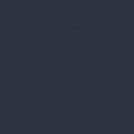
Spark Promotions Kft.
Címünk:
1135 Budapest, Jász u. 13.
Telefon:
+36 1 412 3760
Email:
spark@spark.hu
Rólunk
Kik vagyunk
Kapcsolat
Blog
Karrier