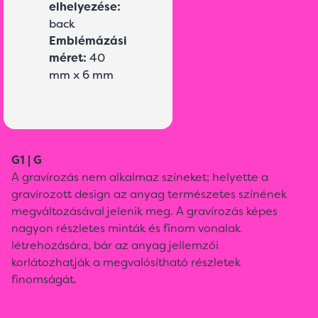
elhelyezése:
back
Emblémázási
méret:
40
mm x 6 mm
G1 | G
A gravírozás nem alkalmaz színeket; helyette a
gravírozott design az anyag természetes színének
megváltozásával jelenik meg. A gravírozás képes
nagyon részletes minták és finom vonalak
létrehozására, bár az anyag jellemzői
korlátozhatják a megvalósítható részletek
finomságát.