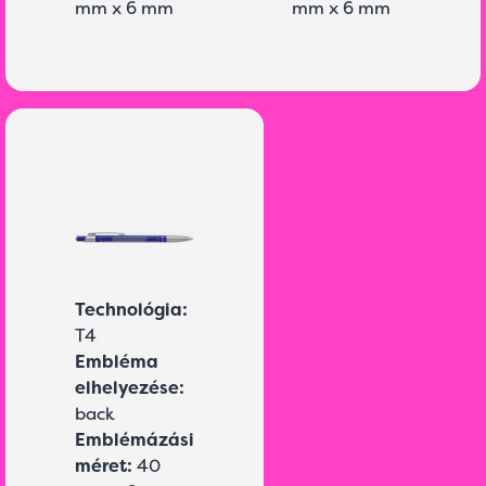
mm x 6 mm
mm x 6 mm
Technológia:
T4
Embléma
elhelyezése:
back
Emblémázási
méret:
40