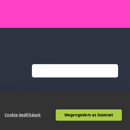
Feliratkozás hírlevélre
Email címed:
ek
li feltételek
elfogadom az adatvédelmi szabályzatot
gvállalás
Cookie-beállítások
Megengedem az összeset