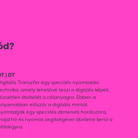
ód?
T | DT
igitális Transzfer egy speciális nyomtatási
echnika, amely lehetővé teszi a digitális képek
özvetlen átvitelét a célanyagra. Ebben a
olyamatban először a digitális mintát
nyomtatják egy speciális átmeneti hordozóra,
ajd hő és nyomás segítségével átvitelre kerül a
éltárgyra.