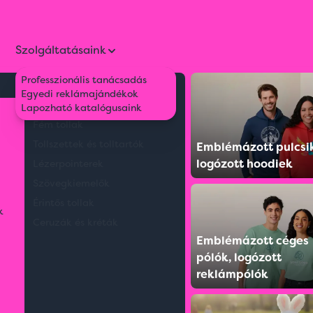
Szolgáltatásaink
Professzionális tanácsadás
Környezetbarát tollak
Egyedi reklámajándékok
c hattyú formában
Műanyag tollak
Lapozható katalógusaink
Fém tollak
Tollszettek és tolltartók
Emblémázott pulcsi
logózott hoodiek
Lézerpointerek
Szövegkiemelők
Érintős tollak
k
Ceruzák és kréták
Emblémázott céges
pólók, logózott
reklámpólók