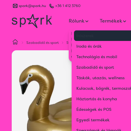
spark@spark.hu
+36 1 412 3760
Rólunk
Termékek
Kik vagyunk
Írószerek
Kapcsolat
Szabadidő és sport
Strand kellékek
Felfújható matra
Blog
Iroda és órák
Karrier
Gyakran Ismételt Kérdések
Technológia és mobil
Szabadidő és sport
Táskák, utazás, wellness
Kulacsok, bögrék, termoszo
Háztartás és konyha
Édességek és POS
Egyedi termékek
Szerszámok és lámpák