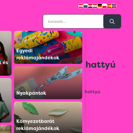
Egyedi
5525498
reklámajándékok
Felfújható matrac hattyú
k és
formában
Felfújható úszómatrac arany színű hattyú
Nyakpántok
formában, 2 fogantyúval.
Színválaszték:
Környezetbarát
reklámajándékok