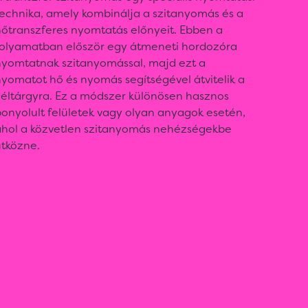
technika, amely kombinálja a szitanyomás és a
hőtranszferes nyomtatás előnyeit. Ebben a
folyamatban először egy átmeneti hordozóra
nyomtatnak szitanyomással, majd ezt a
yomatot hő és nyomás segítségével átvitelik a
céltárgyra. Ez a módszer különösen hasznos
onyolult felületek vagy olyan anyagok esetén,
ahol a közvetlen szitanyomás nehézségekbe
ütközne.