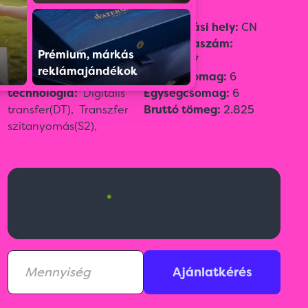
Szín:
Arany
Származási hely:
CN
Méret:
150 x 150 x 120
Vámtarifaszám:
Prémium, márkás
cm
39269097
reklámajándékok
Emblémázási
Gyűjtőcsomag:
6
technológia:
Digitális
Egységcsomag:
6
transfer(DT),
Transzfer
Bruttó tömeg:
2.825
szitanyomás(S2),
23 900
•
Nemzetközi raktárkészlet:
Ft
886 db
Ajánlatkérés