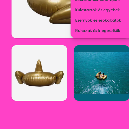
Kulcstartók és egyebek
Esernyők és esőkabátok
Ruházat és kiegészítők