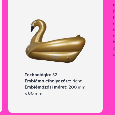
n
b
Technológia:
S2
Embléma elhelyezése:
right
Emblémázási méret:
200 mm
x 80 mm