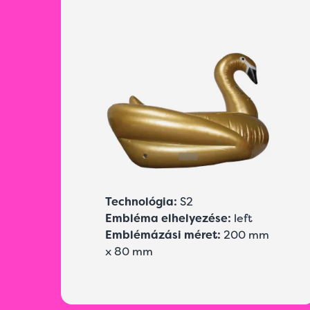
Technológia:
S2
Embléma elhelyezése:
left
Emblémázási méret:
200 mm
x 80 mm