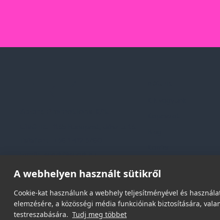
Rólunk
Kik vagyunk
Spark Promotions Kft.
Kapcsolat
Címünk:
1135 Budapest, Jász u. 13.
Blog
Telefon:
+36 1 412 3760
Karrier
Email:
spark@spark.hu
Gyakran Ismételt Kér
A webhelyen használt sütikről
Cookie-kat használunk a webhely teljesítményével és használat
elemzésére, a közösségi média funkcióinak biztosítására, valam
testreszabására.
Tudj meg többet