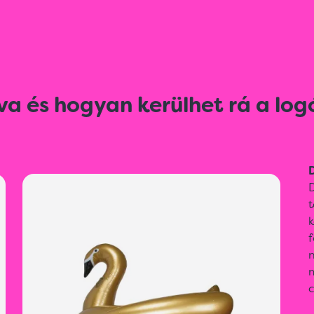
va és hogyan kerülhet rá a log
D
D
t
k
f
m
c