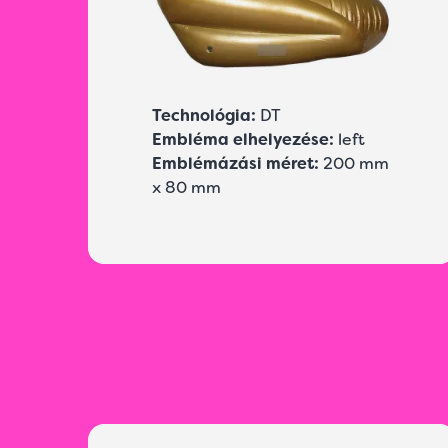
Technológia:
DT
Embléma elhelyezése:
left
Emblémázási méret:
200 mm
x 80 mm