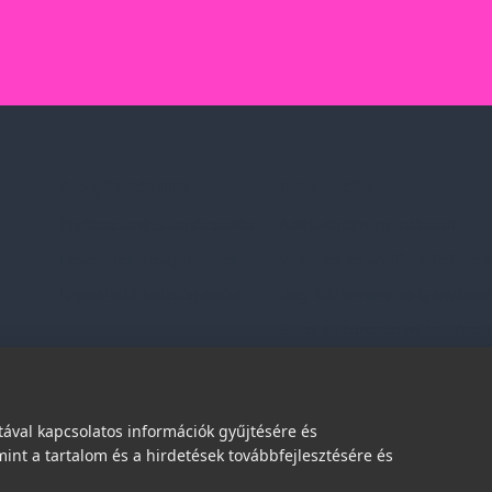
Szolgáltatásaink
Információk
Professzionális tanácsadás
Adatvédelmi nyilatkozat
Egyedi reklámajándékok
Vásárlási és szállítási feltétel
Lapozható katalógusaink
Jogi közlemény és igénybevéte
Etikai és társadalmi felelőssé
dések
ával kapcsolatos információk gyűjtésére és
int a tartalom és a hirdetések továbbfejlesztésére és
© 2026 | Minden jog fenntartva!
Spark Promotions Kft.