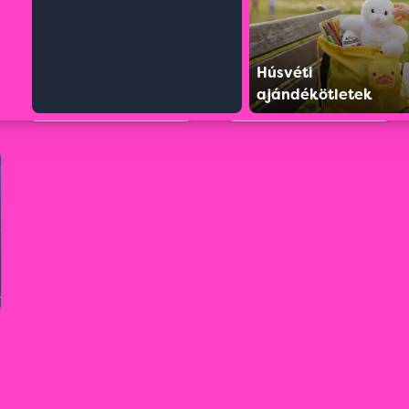
Húsvéti
ajándékötletek