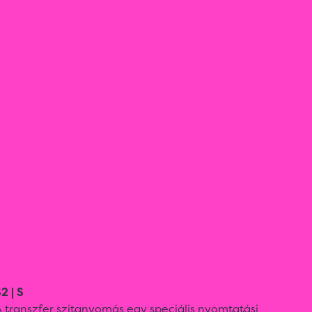
2 | S
 transzfer szitanyomás egy speciális nyomtatási