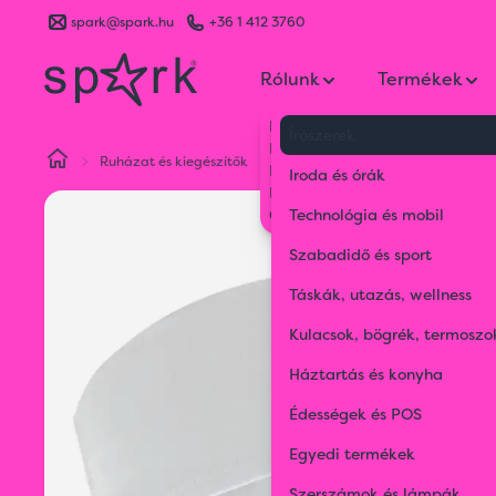
spark@spark.hu
+36 1 412 3760
Rólunk
Termékek
Kik vagyunk
Írószerek
Kapcsolat
Ruházat és kiegészítők
Sportruházat
Fejpánt sportol
Blog
Iroda és órák
Karrier
Gyakran Ismételt Kérdések
Technológia és mobil
Szabadidő és sport
Táskák, utazás, wellness
Kulacsok, bögrék, termoszo
Háztartás és konyha
Édességek és POS
Egyedi termékek
Szerszámok és lámpák