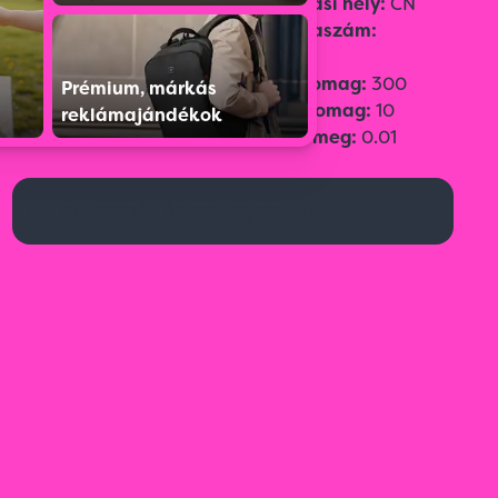
Szín:
White
Származási hely:
CN
Méret:
8cm × 22,5cm
Vámtarifaszám:
61178010
Gyűjtőcsomag:
300
Prémium, márkás
Egységcsomag:
10
reklámajándékok
Bruttó tömeg:
0.01
Ez a termék jelenleg nem elérhető.