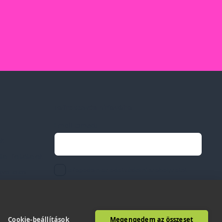
Feliratkozás hírlevélre
Email címed:
ek
li feltételek
elfogadom az adatvédelmi szabályzatot
gvállalás
Cookie-beállítások
Megengedem az összeset