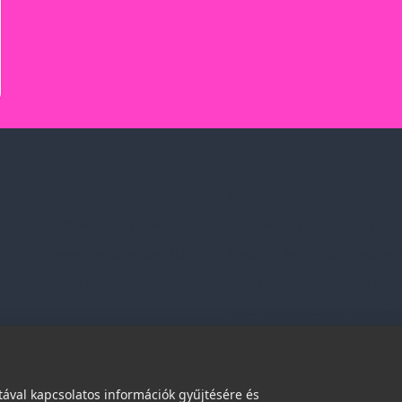
Szolgáltatásaink
Információk
Professzionális tanácsadás
Adatvédelmi nyilatkozat
Egyedi reklámajándékok
Vásárlási és szállítási feltétel
Lapozható katalógusaink
Jogi közlemény és igénybevéte
Etikai és társadalmi felelőssé
dések
ával kapcsolatos információk gyűjtésére és