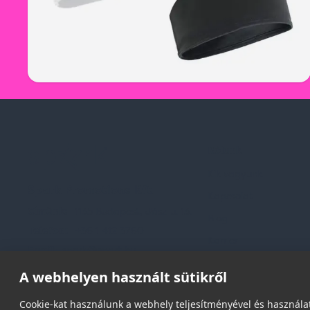
Rólunk
Kik vagyunk
Spark Promotions Kft.
Kapcsolat
Címünk:
1135 Budapest, Jász u. 13.
Blog
Telefon:
+36 1 412 3760
Karrier
Email:
spark@spark.hu
Gyakran Ismételt Kér
A webhelyen használt sütikről
Cookie-kat használunk a webhely teljesítményével és használat