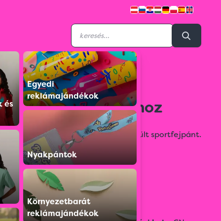
Egyedi
S2443CP90019001
reklámajándékok
Fejpánt sportoláshoz
k és
Technikai poliészter anyagból készült sportfejpánt.
(140 g/m²)
Nyakpántok
Színválaszték:
Környezetbarát
reklámajándékok