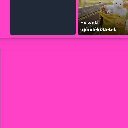
Húsvéti
ajándékötletek