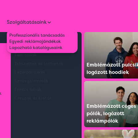
Szolgáltatásaink
Professzionális tanácsadás
Környezetbarát tollak
Egyedi reklámajándékok
áshoz
Műanyag tollak
Lapozható katalógusaink
Fém tollak
Tollszettek és tolltartók
Emblémázott pulcsi
logózott hoodiek
Lézerpointerek
Szövegkiemelők
Érintős tollak
k
Ceruzák és kréták
Emblémázott céges
pólók, logózott
reklámpólók