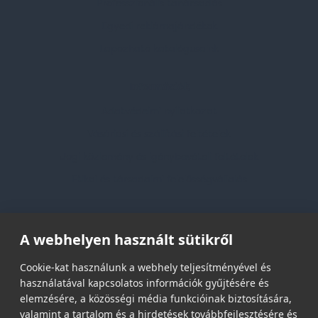
Professzionális tanácsadás
Egyedi reklámajándékok
Lapozható katalógusaink
Információk
Adatvédelmi nyilatkozat
Vásárlási és szállítási feltételek
Jogi közlemény és igénybevételi feltételek
Etikai és társadalmi felelősségvállalás
Feliratkozás hírlevélre
A webhelyen használt sütikről
Email címed:
Cookie-kat használunk a webhely teljesítményével és
használatával kapcsolatos információk gyűjtésére és
elemzésére, a közösségi média funkcióinak biztosítására,
elfogadom az adatvédelmi szabályzatot
valamint a tartalom és a hirdetések továbbfejlesztésére és