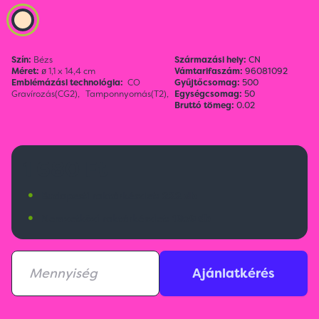
Szín:
Bézs
Származási hely:
CN
Méret:
ø 1,1 x 14,4 cm
Vámtarifaszám:
96081092
Emblémázási technológia:
CO
Gyűjtőcsomag:
500
Gravírozás(CG2),
Tamponnyomás(T2),
Egységcsomag:
50
Bruttó tömeg:
0.02
1 680 Ft
•
Budapesti raktárkészlet:
222 db
•
Nemzetközi raktárkészlet:
1959 db
Ajánlatkérés