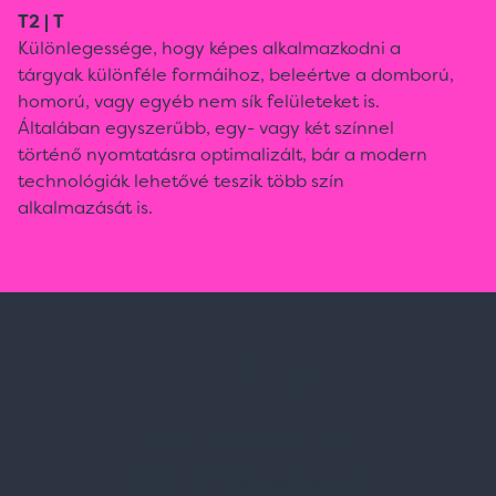
T2 | T
Különlegessége, hogy képes alkalmazkodni a
tárgyak különféle formáihoz, beleértve a domború,
homorú, vagy egyéb nem sík felületeket is.
Általában egyszerűbb, egy- vagy két színnel
történő nyomtatásra optimalizált, bár a modern
technológiák lehetővé teszik több szín
alkalmazását is.
Spark Promotions Kft.
Címünk:
1135 Budapest, Jász u. 13.