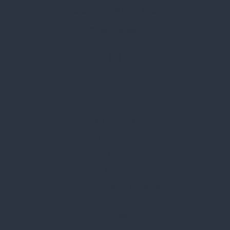
Telefon:
+36 1 412 3760
Email:
spark@spark.hu
Rólunk
Kik vagyunk
Kapcsolat
Blog
Karrier
Gyakran Ismételt Kérdések
Szolgáltatásaink