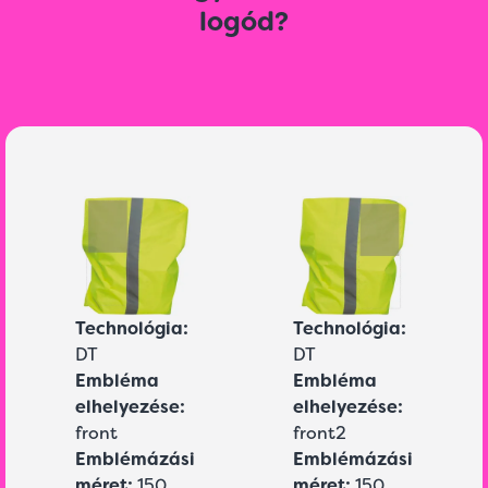
logód?
Technológia:
Technológia:
DT
DT
Embléma
Embléma
elhelyezése:
elhelyezése:
front
front2
Emblémázási
Emblémázási
méret:
150
méret:
150