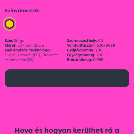
Színválaszték:
Szín:
Sárga
Származási hely:
CN
Méret:
50 × 35 × 25 cm
Vámtarifaszám:
63079098
Emblémázási technológia:
Gyűjtőcsomag:
200
Digitális transfer(DT),
Transzfer
Egységcsomag:
200
szitanyomás(S2),
Bruttó tömeg:
0.085
Ez a termék jelenleg nem elérhető.
Hova és hogyan kerülhet rá a