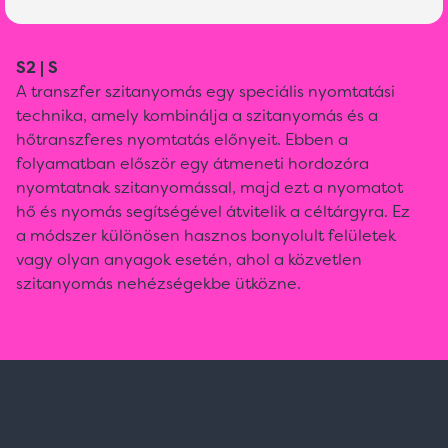
S2 | S
A transzfer szitanyomás egy speciális nyomtatási
technika, amely kombinálja a szitanyomás és a
hőtranszferes nyomtatás előnyeit. Ebben a
folyamatban először egy átmeneti hordozóra
nyomtatnak szitanyomással, majd ezt a nyomatot
hő és nyomás segítségével átvitelik a céltárgyra. Ez
a módszer különösen hasznos bonyolult felületek
vagy olyan anyagok esetén, ahol a közvetlen
szitanyomás nehézségekbe ütközne.