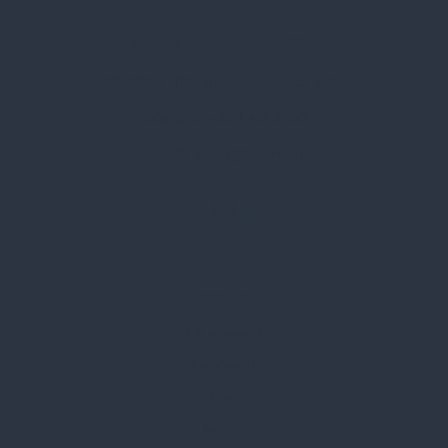
Spark Promotions Kft.
Címünk:
1135 Budapest, Jász u. 13.
Telefon:
+36 1 412 3760
Email:
spark@spark.hu
Rólunk
Kik vagyunk
Kapcsolat
Blog
Karrier