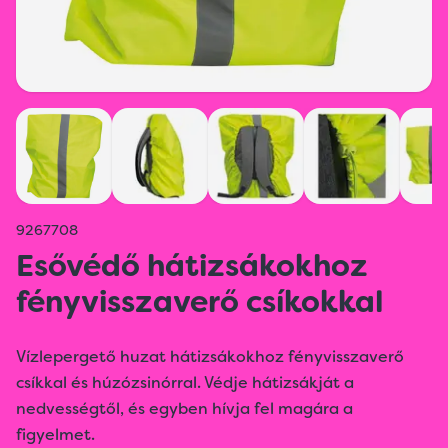
9267708
Esővédő hátizsákokhoz
fényvisszaverő csíkokkal
Vízlepergető huzat hátizsákokhoz fényvisszaverő
csíkkal és húzózsinórral. Védje hátizsákját a
nedvességtől, és egyben hívja fel magára a
figyelmet.