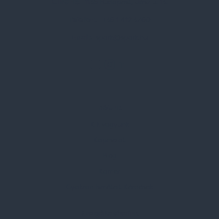
Címünk:
1135 Budapest, Jász u. 13.
Telefon:
+36 1 412 3760
Email:
spark@spark.hu
Rólunk
Kik vagyunk
Kapcsolat
Blog
Karrier
Gyakran Ismételt Kérdések
Szolgáltatásaink