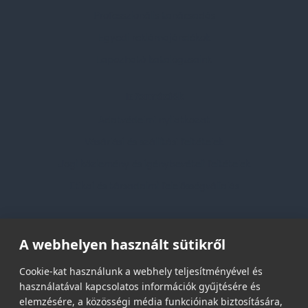
Professzionális tanácsadás
Egyedi reklámajándékok
Lapozható katalógusaink
Információk
Adatvédelmi nyilatkozat
Vásárlási és szállítási feltételek
Jogi közlemény és igénybevételi feltételek
Etikai és társadalmi felelősségvállalás
Feliratkozás hírlevélre
A webhelyen használt sütikről
Email címed:
Cookie-kat használunk a webhely teljesítményével és
használatával kapcsolatos információk gyűjtésére és
elemzésére, a közösségi média funkcióinak biztosítására,