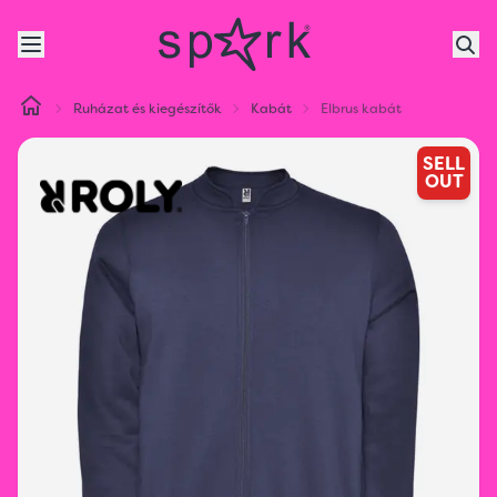
Ruházat és kiegészítők
Kabát
Elbrus kabát
SELL
OUT