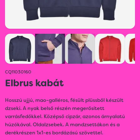
CQ11030160
Elbrus kabát
Hosszú ujjú, mao-galléros, fésült plüssből készült
dzseki. A nyak belső részén megerősített
varrásfedőkkel. Középső cipzár, azonos árnyalatú
húzókával. Oldalzsebek. A mandzsettákon és a
derékrészen 1x1-es bordázású szövettel.