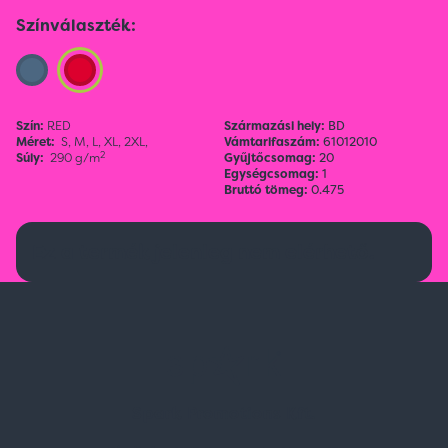
Színválaszték:
Szín:
RED
Származási hely:
BD
Méret:
S,
M,
L,
XL,
2XL,
Vámtarifaszám:
61012010
2
Súly:
290 g/m
Gyűjtőcsomag:
20
Egységcsomag:
1
Bruttó tömeg:
0.475
Ez a termék jelenleg nem elérhető.
Spark Promotions Kft.