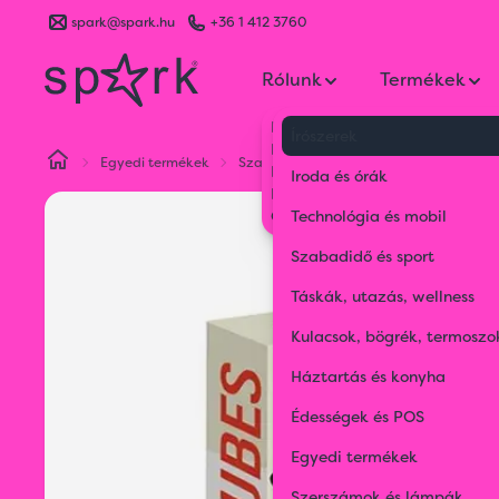
spark@spark.hu
+36 1 412 3760
Rólunk
Termékek
Kik vagyunk
Írószerek
Kapcsolat
Egyedi termékek
Szabadidő és játékok
Egyedi társas
Blog
Iroda és órák
Karrier
Gyakran Ismételt Kérdések
Technológia és mobil
Szabadidő és sport
Táskák, utazás, wellness
Kulacsok, bögrék, termoszo
Háztartás és konyha
Édességek és POS
Egyedi termékek
Szerszámok és lámpák