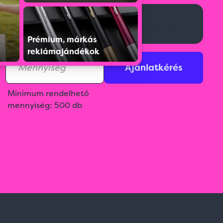
Aktuális raktárkészletről
Kérj ajánlatot!
érdeklődj az ajánlatkérésnél!
Prémium, márkás
reklámajándékok
Ajánlatkérés
Minimum rendelhető
mennyiség: 500 db