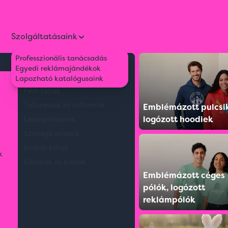
Szolgáltatásaink
Professzionális tanácsadás
Környezetbarát tollak
Egyedi reklámajándékok
 játékok
Műanyag tollak
Lapozható katalógusaink
Fém tollak
Tollszettek és tolltartók
Emblémázott pulcsi
logózott hoodiek
Lézerpointerek
Szövegkiemelők
Érintős tollak
k
Ceruzák és kréták
Emblémázott céges
pólók, logózott
reklámpólók