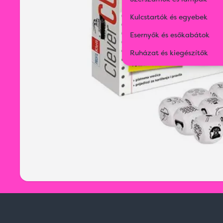
Kulcstartók és egyebek
Esernyők és esőkabátok
Ruházat és kiegészítők