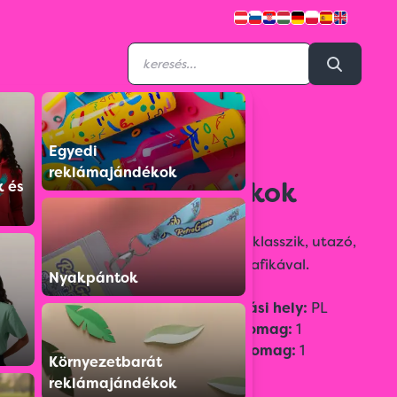
Egyedi
M23042619
reklámajándékok
Egyedi társas játékok
k és
Többféle játékból lehet választani: klasszik, utazó,
oktató játékok. Ellátható egyedi grafikával.
Nyakpántok
Származási hely:
PL
Gyűjtőcsomag:
1
Egységcsomag:
1
Környezetbarát
reklámajándékok