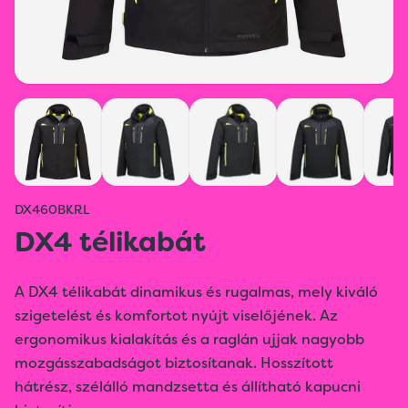
DX460BKRL
DX4 télikabát
A DX4 télikabát dinamikus és rugalmas, mely kiváló
szigetelést és komfortot nyújt viselőjének. Az
ergonomikus kialakítás és a raglán ujjak nagyobb
mozgásszabadságot biztosítanak. Hosszított
hátrész, szélálló mandzsetta és állítható kapucni