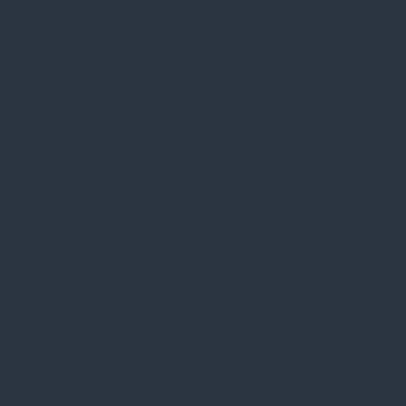
Címünk:
1135 Budapest, Jász u. 13.
Telefon:
+36 1 412 3760
Email:
spark@spark.hu
Rólunk
Kik vagyunk
Kapcsolat
Blog
Karrier
Gyakran Ismételt Kérdések
Szolgáltatásaink