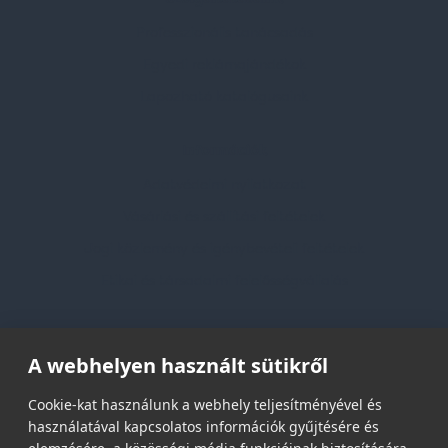
Professzionális tanácsadás
Egyedi reklámajándékok
Lapozható katalógusaink
Információk
Adatvédelmi nyilatkozat
Vásárlási és szállítási feltételek
Jogi közlemény és igénybevételi feltételek
Etikai és társadalmi felelősségvállalás
Feliratkozás hírlevélre
A webhelyen használt sütikről
Email címed:
Cookie-kat használunk a webhely teljesítményével és
használatával kapcsolatos információk gyűjtésére és