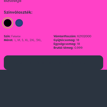
biztosítja
Színválaszték:
Szín:
Fekete
Vámtarifaszám:
62102000
Méret:
L,
M,
S,
XL,
2XL,
3XL,
Gyűjtőcsomag:
18
Egységcsomag:
18
Bruttó tömeg:
0.999
Ez a termék jelenleg nem elérhető.
Spark Promotions Kft.