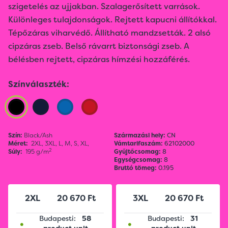
szigetelés az ujjakban. Szalagerősített varrások.
Különleges tulajdonságok. Rejtett kapucni állítókkal.
Tépőzáras viharvédő. Állítható mandzsetták. 2 alsó
cipzáras zseb. Belső rávarrt biztonsági zseb. A
bélésben rejtett, cipzáras hímzési hozzáférés.
Színválaszték:
Szín:
Black/Ash
Származási hely:
CN
Méret:
2XL,
3XL,
L,
M,
S,
XL,
Vámtarifaszám:
62102000
2
Súly:
195 g/m
Gyűjtőcsomag:
8
Egységcsomag:
8
Bruttó tömeg:
0.195
2XL
20 670 Ft
3XL
20 670 Ft
Budapesti:
58
Budapesti:
31
•
•