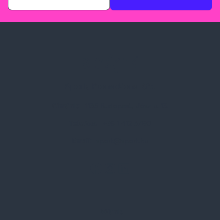
Spark Promotions Kft.
Címünk:
1135 Budapest, Jász u. 13.
Telefon:
+36 1 412 3760
Email:
spark@spark.hu
Rólunk