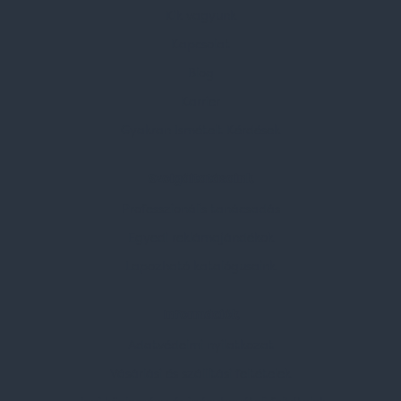
Kik vagyunk
Kapcsolat
Blog
Karrier
Gyakran Ismételt Kérdések
Szolgáltatásaink
Professzionális tanácsadás
Egyedi reklámajándékok
Lapozható katalógusaink
Információk
Adatvédelmi nyilatkozat
Vásárlási és szállítási feltételek