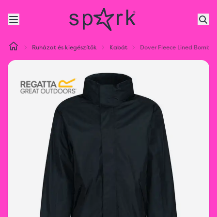
Ruházat és kiegészítők
Kabát
Dover Fleece Lined Bomber