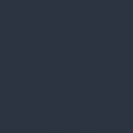
Rólunk
Kik vagyunk
Kapcsolat
Blog
Karrier
Gyakran Ismételt Kérdések
Szolgáltatásaink
Professzionális tanácsadás
Egyedi reklámajándékok
Lapozható katalógusaink
Információk
Adatvédelmi nyilatkozat
Vásárlási és szállítási feltételek