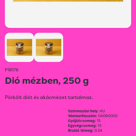
P18176
Dió mézben, 250 g
Pörkölt diót és akácmézet tartalmaz.
Származási hely:
HU
Vámtarifaszám:
04090000
Gyűjtőcsomag:
15
Egységcsomag:
15
Bruttó tömeg:
0.24