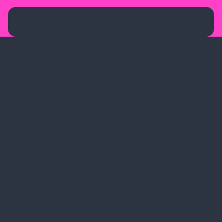
Ez a termék jelenleg nem elérhető.
Spark Promotions Kft.
Címünk:
1135 Budapest, Jász u. 13.
Telefon:
+36 1 412 3760
Email:
spark@spark.hu