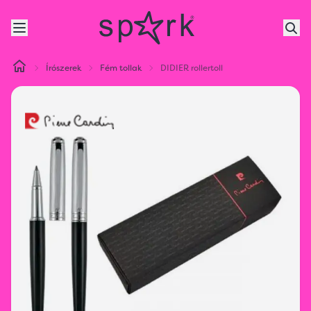
Írószerek
Fém tollak
DIDIER rollertoll