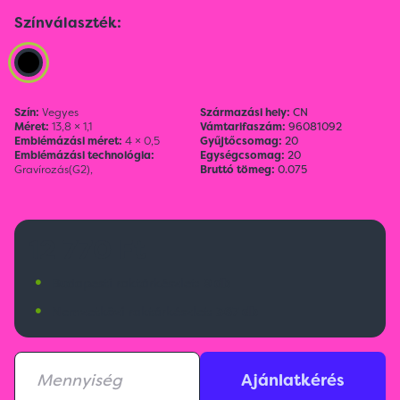
Színválaszték:
Szín:
Vegyes
Származási hely:
CN
Méret:
13,8 × 1,1
Vámtarifaszám:
96081092
Emblémázási méret:
4 × 0,5
Gyűjtőcsomag:
20
Emblémázási technológia:
Egységcsomag:
20
Gravírozás(G2),
Bruttó tömeg:
0.075
12 770 Ft
•
Budapesti raktárkészlet:
9 db
•
Nemzetközi raktárkészlet:
367 db
Ajánlatkérés