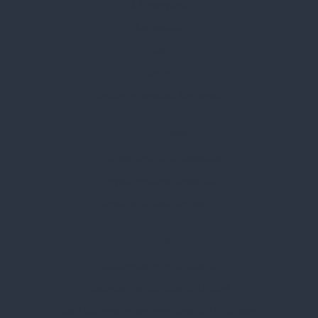
Kik vagyunk
Kapcsolat
Blog
Karrier
Gyakran Ismételt Kérdések
Szolgáltatásaink
Professzionális tanácsadás
Egyedi reklámajándékok
Lapozható katalógusaink
Információk
Adatvédelmi nyilatkozat
Vásárlási és szállítási feltételek
Jogi közlemény és igénybevételi feltételek