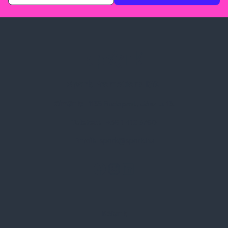
Spark Promotions Kft.
Címünk:
1135 Budapest, Jász u. 13.
Telefon:
+36 1 412 3760
Email:
spark@spark.hu
Rólunk