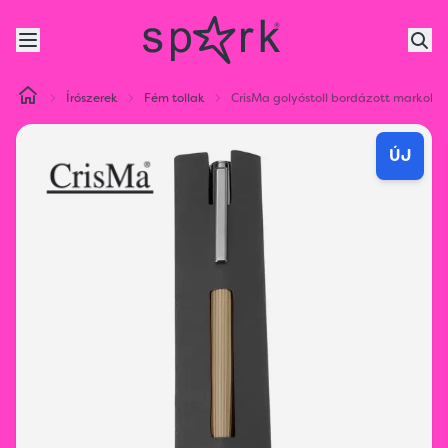
Írószerek
Fém tollak
CrisMa golyóstoll bordázott markolat
ÚJ