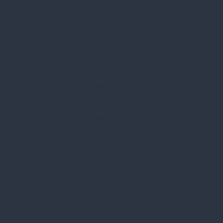
Kapcsolat
Blog
Karrier
Gyakran Ismételt Kérdések
Szolgáltatásaink
Professzionális tanácsadás
Egyedi reklámajándékok
Lapozható katalógusaink
Információk
Adatvédelmi nyilatkozat
Vásárlási és szállítási feltételek
Jogi közlemény és igénybevételi feltételek