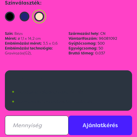
Színválaszték:
Szín:
Bézs
Származási hely:
CN
Méret:
ø 1,1 x 14,2 cm
Vámtarifaszám:
96081092
Emblémázási méret:
3,5 x 0,6
Gyűjtőcsomag:
500
Emblémázási technológia:
Egységcsomag:
50
Gravírozás(G2),
Bruttó tömeg:
0.037
1 490 Ft
•
Budapesti raktárkészlet:
197 db
•
Nemzetközi raktárkészlet:
4584 db
Ajánlatkérés