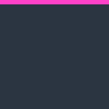
Spark Promotions Kft.
Címünk:
1135 Budapest, Jász u. 13.
Telefon:
+36 1 412 3760
Email:
spark@spark.hu
Rólunk
Kik vagyunk