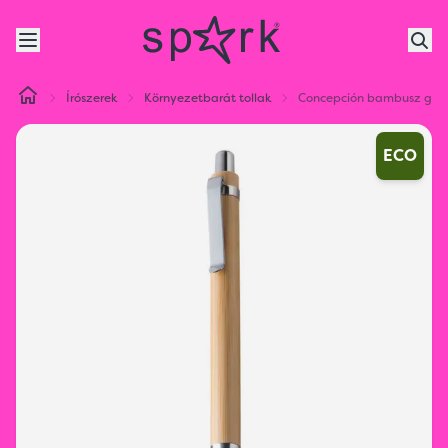
Írószerek
Környezetbarát tollak
Concepción bambusz golyó
ECO