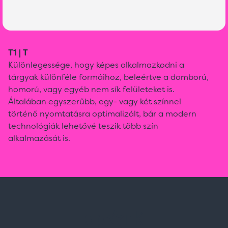
T1 | T
Különlegessége, hogy képes alkalmazkodni a
tárgyak különféle formáihoz, beleértve a domború,
homorú, vagy egyéb nem sík felületeket is.
Általában egyszerűbb, egy- vagy két színnel
történő nyomtatásra optimalizált, bár a modern
technológiák lehetővé teszik több szín
alkalmazását is.