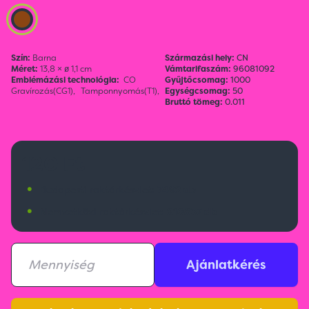
Szín:
Barna
Származási hely:
CN
Méret:
13,8 × ø 1,1 cm
Vámtarifaszám:
96081092
Emblémázási technológia:
CO
Gyűjtőcsomag:
1000
Gravírozás(CG1),
Tamponnyomás(T1),
Egységcsomag:
50
Bruttó tömeg:
0.011
120 Ft
•
Budapesti raktárkészlet:
7492 db
•
Nemzetközi raktárkészlet:
210837 db
Ajánlatkérés