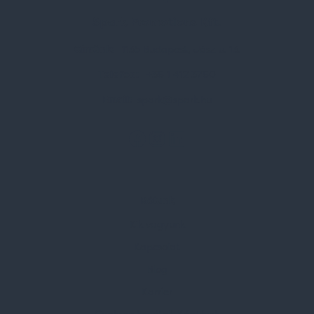
Spark Promotions Kft.
Címünk:
1135 Budapest, Jász u. 13.
Telefon:
+36 1 412 3760
Email:
spark@spark.hu
Rólunk
Kik vagyunk
Kapcsolat
Blog
Karrier