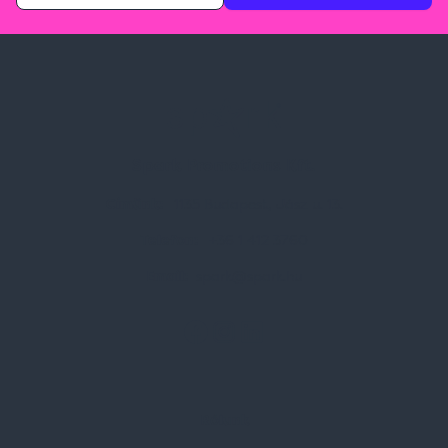
Spark Promotions Kft.
Címünk:
1135 Budapest, Jász u. 13.
Telefon:
+36 1 412 3760
Email:
spark@spark.hu
Rólunk