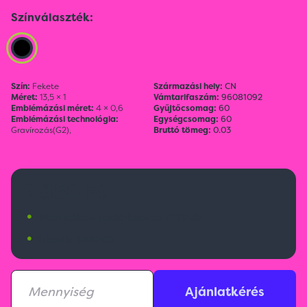
Színválaszték:
Szín:
Fekete
Származási hely:
CN
Méret:
13,5 × 1
Vámtarifaszám:
96081092
Emblémázási méret:
4 × 0,6
Gyűjtőcsomag:
60
Emblémázási technológia:
Egységcsomag:
60
Gravírozás(G2),
Bruttó tömeg:
0.03
2 850 Ft
•
Nemzetközi raktárkészlet:
6179 db
•
Érkezik:
1200 db
Ajánlatkérés