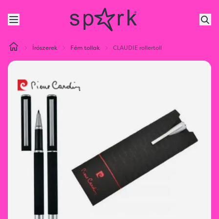
Írószerek
Fém tollak
CLAUDIE rollertoll