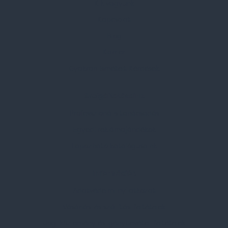
Kik vagyunk
Kapcsolat
Blog
Karrier
Gyakran Ismételt Kérdések
Szolgáltatásaink
Professzionális tanácsadás
Egyedi reklámajándékok
Lapozható katalógusaink
Információk
Adatvédelmi nyilatkozat
Vásárlási és szállítási feltételek
Jogi közlemény és igénybevételi feltételek