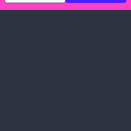
Spark Promotions Kft.
Címünk:
1135 Budapest, Jász u. 13.
Telefon:
+36 1 412 3760
Email:
spark@spark.hu
Rólunk