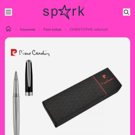
Írószerek
Fém tollak
CHRISTOPHE rollertoll