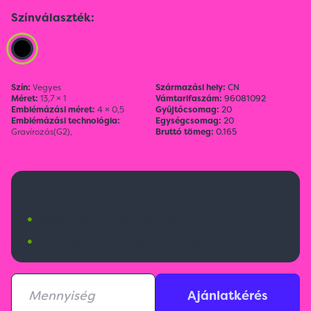
Színválaszték:
Szín:
Vegyes
Származási hely:
CN
Méret:
13,7 × 1
Vámtarifaszám:
96081092
Emblémázási méret:
4 × 0,5
Gyűjtőcsomag:
20
Emblémázási technológia:
Egységcsomag:
20
Gravírozás(G2),
Bruttó tömeg:
0.165
12 710 Ft
•
Budapesti raktárkészlet:
2 db
•
Nemzetközi raktárkészlet:
616 db
Ajánlatkérés