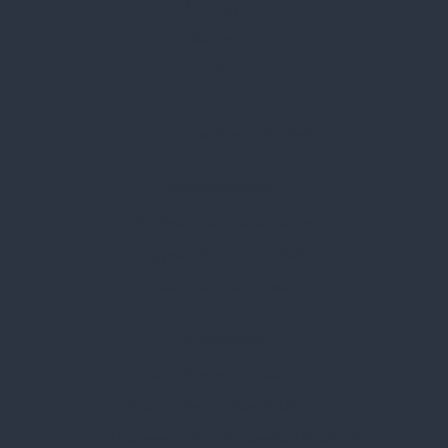
Kik vagyunk
Kapcsolat
Blog
Karrier
Gyakran Ismételt Kérdések
Szolgáltatásaink
Professzionális tanácsadás
Egyedi reklámajándékok
Lapozható katalógusaink
Információk
Adatvédelmi nyilatkozat
Vásárlási és szállítási feltételek
Jogi közlemény és igénybevételi feltételek