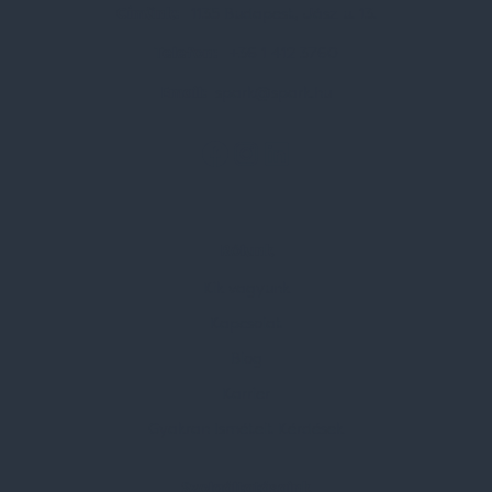
Címünk:
1135 Budapest, Jász u. 13.
Telefon:
+36 1 412 3760
Email:
spark@spark.hu
Rólunk
Kik vagyunk
Kapcsolat
Blog
Karrier
Gyakran Ismételt Kérdések
Szolgáltatásaink