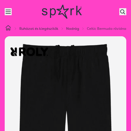
Ruházat és kiegészítők
Nadrág
Celtic Bermuda rövidnadr