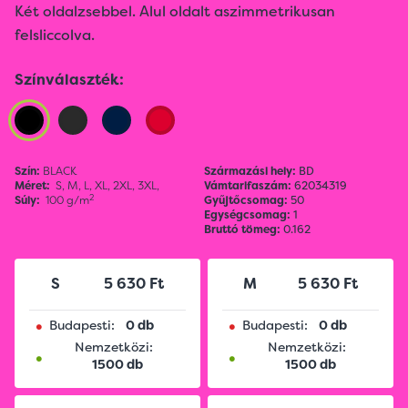
Két oldalzsebbel. Alul oldalt aszimmetrikusan
felsliccolva.
Színválaszték:
Szín:
BLACK
Származási hely:
BD
Méret:
S,
M,
L,
XL,
2XL,
3XL,
Vámtarifaszám:
62034319
2
Súly:
100 g/m
Gyűjtőcsomag:
50
Egységcsomag:
1
Bruttó tömeg:
0.162
S
5 630 Ft
M
5 630 Ft
•
•
Budapesti:
0 db
Budapesti:
0 db
Nemzetközi:
Nemzetközi:
•
•
1500 db
1500 db