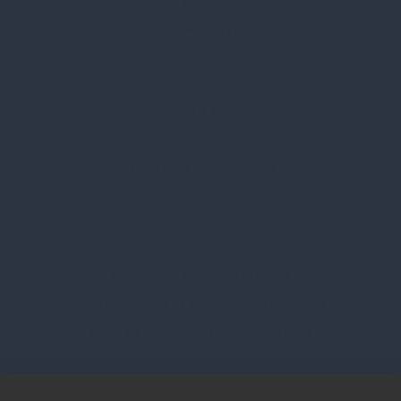
Karrier
Gyakran Ismételt Kérdések
Szolgáltatásaink
Professzionális tanácsadás
Egyedi reklámajándékok
Lapozható katalógusaink
Információk
Adatvédelmi nyilatkozat
Vásárlási és szállítási feltételek
Jogi közlemény és igénybevételi feltételek
Etikai és társadalmi felelősségvállalás
Feliratkozás hírlevélre