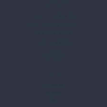
Spark Promotions Kft.
Címünk:
1135 Budapest, Jász u. 13.
Telefon:
+36 1 412 3760
Email:
spark@spark.hu
Rólunk
Kik vagyunk
Kapcsolat
Blog